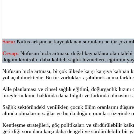
Soru:
Nüfus artışından kaynaklanan sorunlara ne tür çözümle
Cevap:
Nüfusun hızla artması, doğal kaynaklara olan talebi 
doğum kontrolü, daha kaliteli sağlık hizmetleri, eğitimin yay
Nüfusun hızla artması, birçok ülkede karşı karşıya kalınan k
yol açabilmektedir. Bu tür zorlukları aşabilmek adına farklı st
Aile planlaması ve cinsel sağlık eğitimi, doğurganlık hızın
bireylerin konu hakkında daha bilgili ve farkında olmasını sa
Sağlık sektöründeki yenilikler, çocuk ölüm oranlarını düşüreb
altında olmalarını sağlar ve bu da doğum oranları üzerinde ol
Kentleşme stratejileri, göç politikaları ve sürdürülebilir k
getirdiği sorunlara karşı daha dengeli ve sürdürülebilir bir