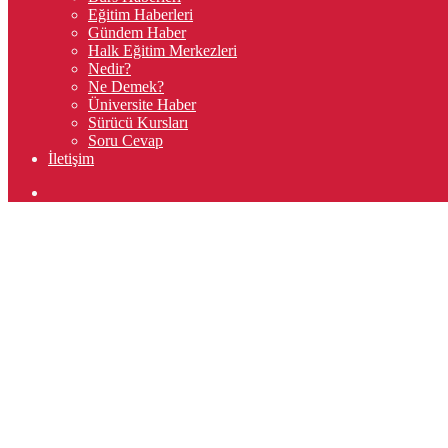
Eğitim Haberleri
Gündem Haber
Halk Eğitim Merkezleri
Nedir?
Ne Demek?
Üniversite Haber
Sürücü Kursları
Soru Cevap
İletişim
Arama
yap
...