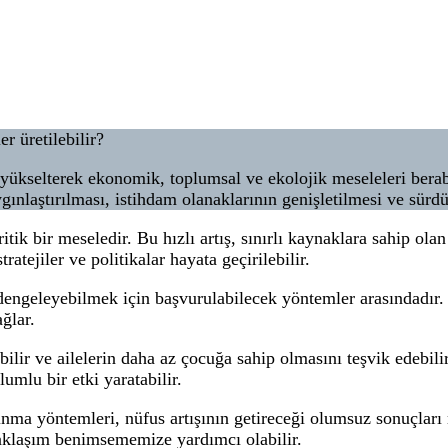
r üretilebilir?
yükselterek ekonomik, toplumsal ve ekolojik meseleleri berabe
gınlaştırılması, istihdam olanaklarının genişletilmesi ve sürd
ritik bir meseledir. Bu hızlı artış, sınırlı kaynaklara sahip o
ratejiler ve politikalar hayata geçirilebilir.
ı dengeleyebilmek için başvurulabilecek yöntemler arasındadır
ğlar.
ilir ve ailelerin daha az çocuğa sahip olmasını teşvik edebili
umlu bir etki yaratabilir.
alkınma yöntemleri, nüfus artışının getireceği olumsuz sonuçla
 yaklaşım benimsememize yardımcı olabilir.