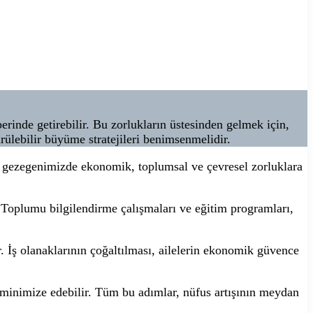
rinde getirebilir. Bu zorlukların üstesinden gelmek için,
ürülebilir büyüme stratejileri benimsenmelidir.
lan gezegenimizde ekonomik, toplumsal ve çevresel zorluklara
. Toplumu bilgilendirme çalışmaları ve eğitim programları,
r. İş olanaklarının çoğaltılması, ailelerin ekonomik güvence
rı minimize edebilir. Tüm bu adımlar, nüfus artışının meydan