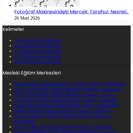
Fotoğraf Makinesindeki Mercek; Tarafsız, Nesnel…
26 Mart 2026
Kelimeler
A ile Başlayan Kelimeler
B ile Başlayan Kelimeler
C ile Başlayan Kelimeler
Ç ile Başlayan Kelimeler
D ile Başlayan Kelimeler
Mesleki Eğitim Merkezleri
Gazi Mesleki Eğitim Merkezi: Telefon, Adres ve Bölümleri
Ahi Evren Mesleki Eğitim Merkezi (İstanbul / Sultangazi)
Ahi Evran Mesleki Eğitim Merkezi (Karatay / Konya)
Ahi Evran Mesleki Eğitim Merkezi (Ankara / Altındağ)
Karabağlar Mesleki Eğitim Merkezi (İzmir / Karabağlar)
Siteler Mesleki Eğitim Merkezi (Ankara / Altındağ)
Osman Düşüngel Mesleki Eğitim Merkezi (Kayseri /
Kocasinan)
100. Yıl Mesleki Eğitim Merkezi (Konya / Selçuklu)
Esenyurt Mesleki Eğitim Merkezi (İstanbul / Esenyurt)