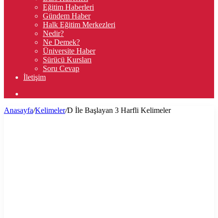
Eğitim Haberleri
Gündem Haber
Halk Eğitim Merkezleri
Nedir?
Ne Demek?
Üniversite Haber
Sürücü Kursları
Soru Cevap
İletişim
Arama
yap
Anasayfa
/
Kelimeler
/
D İle Başlayan 3 Harfli Kelimeler
...