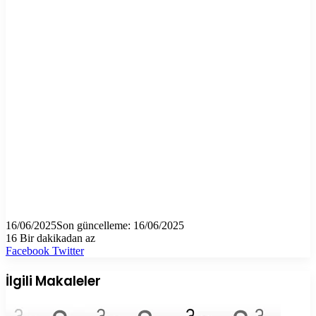
16/06/2025
Son güncelleme: 16/06/2025
16
Bir dakikadan az
LinkedIn
Tumblr
Pinterest
Reddit
VKontakte
E-
Yazdır
Facebook
Twitter
Posta
ile
İlgili Makaleler
paylaş