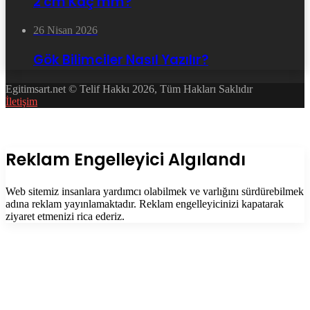
2 cm Kaç mm?
26 Nisan 2026
Gök Bilimciler Nasıl Yazılır?
Egitimsart.net © Telif Hakkı 2026, Tüm Hakları Saklıdır
İletişim
Facebook
Twitter
WhatsApp
Telegram
Başa
dön
tuşu
Kapalı
Reklam Engelleyici Algılandı
Web sitemiz insanlara yardımcı olabilmek ve varlığını sürdürebilmek
adına reklam yayınlamaktadır. Reklam engelleyicinizi kapatarak
ziyaret etmenizi rica ederiz.