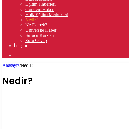
Eğitim Haberleri
Gündem Haber
Halk Eğitim Merkezleri
Nedir?
Ne Demek?
Üniversite Haber
Sürücü Kursları
Soru Cevap
İletişim
Arama
yap
Anasayfa
/
Nedir?
...
Nedir?