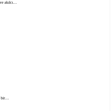
 ve akılcı…
n bir…