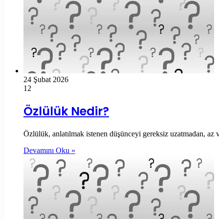
24 Şubat 2026
12
Özlülük Nedir?
Özlülük, anlatılmak istenen düşünceyi gereksiz uzatmadan, az ve
Devamını Oku »