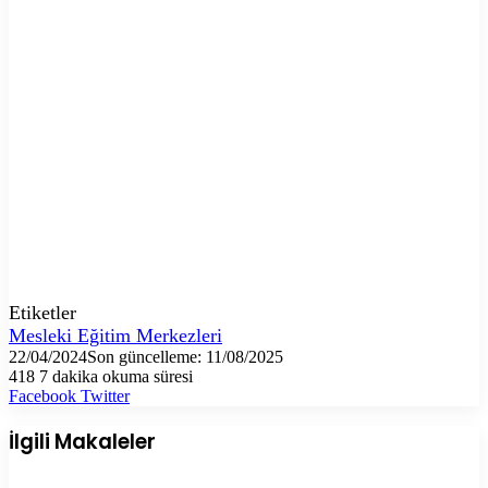
Etiketler
Mesleki Eğitim Merkezleri
22/04/2024
Son güncelleme: 11/08/2025
418
7 dakika okuma süresi
LinkedIn
Tumblr
Pinterest
Reddit
VKontakte
E-
Yazdır
Facebook
Twitter
Posta
ile
İlgili Makaleler
paylaş