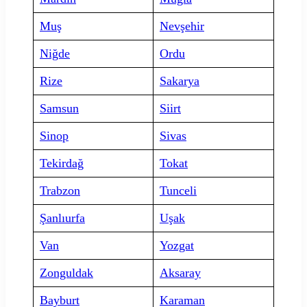
Muş
Nevşehir
Niğde
Ordu
Rize
Sakarya
Samsun
Siirt
Sinop
Sivas
Tekirdağ
Tokat
Trabzon
Tunceli
Şanlıurfa
Uşak
Van
Yozgat
Zonguldak
Aksaray
Bayburt
Karaman