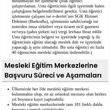
bulunmayan bir işletmede çırak öğrenci
çalıştırılamaz. Usta öğreticinin ilgili işyerinde halen
çalıştığının belgelendirilmesi gerekir. Usta öğretici
işletmenin çalışanı ise e-devlet´ten SGK Hizmet
Dökümü (Barkodlu), işletmenin sahibi/ortağı ise
noterden imza sirküleri veya ticaret sicil gazetesi
ve/veya (şahıs şirketi ise) vergi levhası ibraz edilir.
Usta öğreticinin belgesi ve işyerinde yaptığı iş ile
öğrencinin eğitim alacağı meslek dalı ve işyerinde
yapacağı iş aynı olmalıdır. Bir usta öğretici en fazla
40 öğrencinin mesleki eğitimini üstlenebilir.)
Mesleki Eğitim Merkezlerine
Başvuru Süreci ve Aşamaları
Ülkemizde her ilde mesleki eğitim merkezi
bulunmakta olup, en az ortaokul mezunu olan herkes
yıl boyunca kayıt yaptırabilir.
Mesleki eğitim merkezlerinde tam 181 farklı dalda
başvuru yapmak mümkündür.