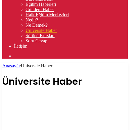
Eğitim Haberleri
Gündem Haber
Halk Eğitim Merkezleri
Nedir?
Ne Demek?
Üniversite Haber
Sürücü Kursları
Soru Cevap
İletişim
Arama
yap
Anasayfa
/
Üniversite Haber
...
Üniversite Haber