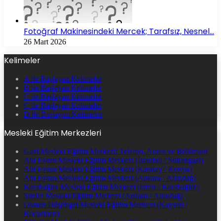
Fotoğraf Makinesindeki Mercek; Tarafsız, Nesnel…
26 Mart 2026
Kelimeler
A ile Başlayan Kelimeler
B ile Başlayan Kelimeler
C ile Başlayan Kelimeler
Ç ile Başlayan Kelimeler
D ile Başlayan Kelimeler
Mesleki Eğitim Merkezleri
Gazi Mesleki Eğitim Merkezi: Telefon, Adres ve Bölümleri
Ahi Evren Mesleki Eğitim Merkezi (İstanbul / Sultangazi)
Ahi Evran Mesleki Eğitim Merkezi (Karatay / Konya)
Ahi Evran Mesleki Eğitim Merkezi (Ankara / Altındağ)
Karabağlar Mesleki Eğitim Merkezi (İzmir / Karabağlar)
Siteler Mesleki Eğitim Merkezi (Ankara / Altındağ)
Osman Düşüngel Mesleki Eğitim Merkezi (Kayseri /
Kocasinan)