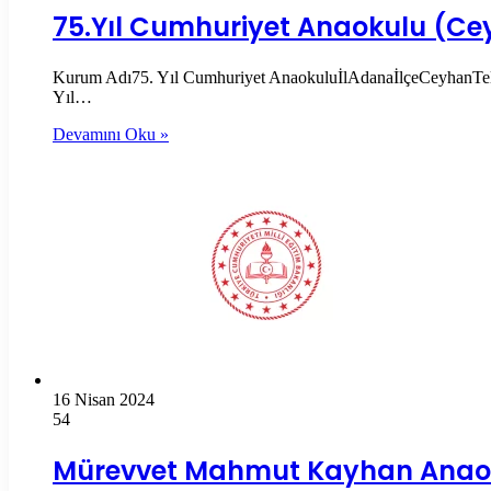
75.Yıl Cumhuriyet Anaokulu (C
Kurum Adı75. Yıl Cumhuriyet AnaokuluİlAdanaİlçeCeyhanTel
Yıl…
Devamını Oku »
16 Nisan 2024
54
Mürevvet Mahmut Kayhan Anao