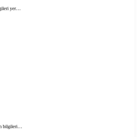
gileri yer…
m bilgileri…