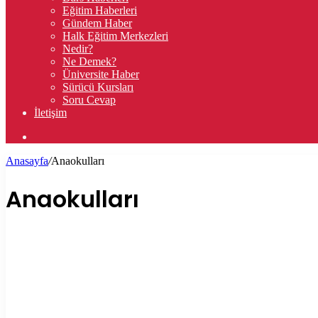
Eğitim Haberleri
Gündem Haber
Halk Eğitim Merkezleri
Nedir?
Ne Demek?
Üniversite Haber
Sürücü Kursları
Soru Cevap
İletişim
Arama
yap
Anasayfa
/
Anaokulları
...
Anaokulları