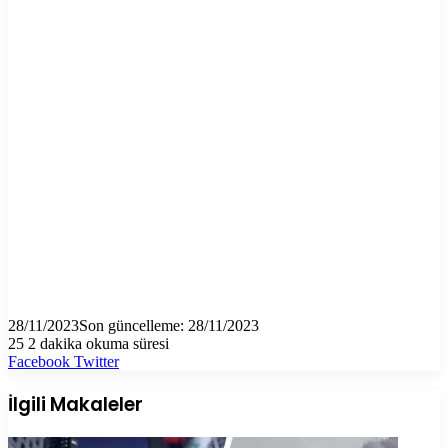
28/11/2023
Son güncelleme: 28/11/2023
25
2 dakika okuma süresi
LinkedIn
Tumblr
Pinterest
Reddit
VKontakte
E-
Yazdır
Facebook
Twitter
Posta
ile
İlgili Makaleler
paylaş