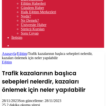
Eğitim Haberleri
Gündem Haber
Halk Eğitim Merkezleri
Nedir?
Ne Demek?
Üniversite Haber
Sürücü Kursları
Soru Cevap
İletişim
Arama
yap
Anasayfa
/
Eğitim
/
Trafik kazalarının başlıca sebepleri nelerdir,
...
kazaları önlemek için neler yapılabilir
Eğitim
Trafik kazalarının başlıca
sebepleri nelerdir, kazaları
önlemek için neler yapılabilir
28/11/2023
Son güncelleme: 28/11/2023
25
2 dakika okuma süresi