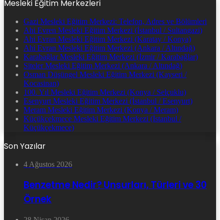
Mesleki Eğitim Merkezleri
Gazi Mesleki Eğitim Merkezi: Telefon, Adres ve Bölümleri
Ahi Evren Mesleki Eğitim Merkezi (İstanbul / Sultangazi)
Ahi Evran Mesleki Eğitim Merkezi (Karatay / Konya)
Ahi Evran Mesleki Eğitim Merkezi (Ankara / Altındağ)
Karabağlar Mesleki Eğitim Merkezi (İzmir / Karabağlar)
Siteler Mesleki Eğitim Merkezi (Ankara / Altındağ)
Osman Düşüngel Mesleki Eğitim Merkezi (Kayseri /
Kocasinan)
100. Yıl Mesleki Eğitim Merkezi (Konya / Selçuklu)
Esenyurt Mesleki Eğitim Merkezi (İstanbul / Esenyurt)
Meram Mesleki Eğitim Merkezi (Konya / Meram)
Küçükçekmece Mesleki Eğitim Merkezi (İstanbul /
Küçükçekmece)
Son Yazılar
4 Ağustos 2026
Benzetme Nedir? Unsurları, Türleri ve 30
Örnek
28 Nisan 2026