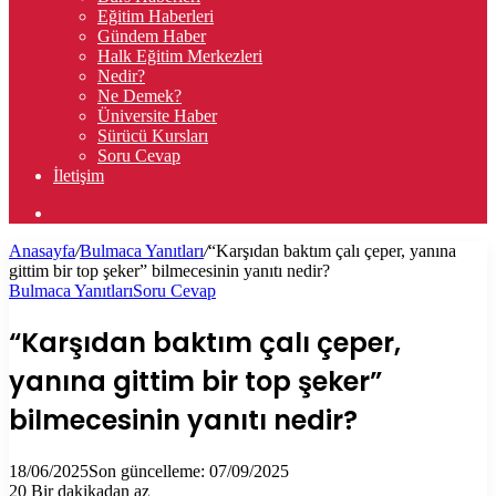
Eğitim Haberleri
Gündem Haber
Halk Eğitim Merkezleri
Nedir?
Ne Demek?
Üniversite Haber
Sürücü Kursları
Soru Cevap
İletişim
Arama
yap
Anasayfa
/
Bulmaca Yanıtları
/
“Karşıdan baktım çalı çeper, yanına
...
gittim bir top şeker” bilmecesinin yanıtı nedir?
Bulmaca Yanıtları
Soru Cevap
“Karşıdan baktım çalı çeper,
yanına gittim bir top şeker”
bilmecesinin yanıtı nedir?
18/06/2025
Son güncelleme: 07/09/2025
20
Bir dakikadan az