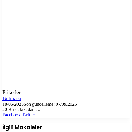
Etiketler
Bulmaca
18/06/2025
Son güncelleme: 07/09/2025
20
Bir dakikadan az
LinkedIn
Tumblr
Pinterest
Reddit
VKontakte
E-
Yazdır
Facebook
Twitter
Posta
ile
İlgili Makaleler
paylaş