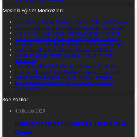
Mesleki Eğitim Merkezleri
Gazi Mesleki Eğitim Merkezi: Telefon, Adres ve Bölümleri
Ahi Evren Mesleki Eğitim Merkezi (İstanbul / Sultangazi)
Ahi Evran Mesleki Eğitim Merkezi (Karatay / Konya)
Ahi Evran Mesleki Eğitim Merkezi (Ankara / Altındağ)
Karabağlar Mesleki Eğitim Merkezi (İzmir / Karabağlar)
Siteler Mesleki Eğitim Merkezi (Ankara / Altındağ)
Osman Düşüngel Mesleki Eğitim Merkezi (Kayseri /
Kocasinan)
100. Yıl Mesleki Eğitim Merkezi (Konya / Selçuklu)
Esenyurt Mesleki Eğitim Merkezi (İstanbul / Esenyurt)
Meram Mesleki Eğitim Merkezi (Konya / Meram)
Küçükçekmece Mesleki Eğitim Merkezi (İstanbul /
Küçükçekmece)
Son Yazılar
4 Ağustos 2026
Benzetme Nedir? Unsurları, Türleri ve 30
Örnek