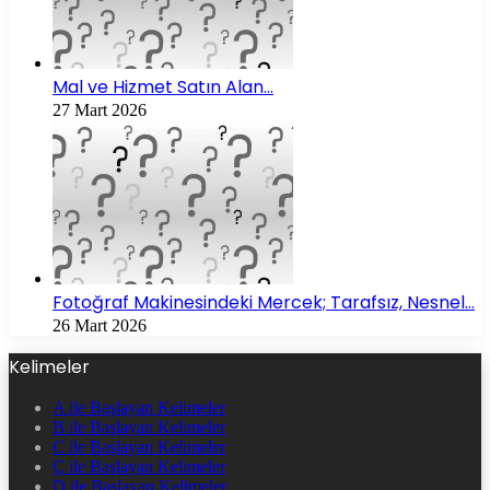
Mal ve Hizmet Satın Alan…
27 Mart 2026
Fotoğraf Makinesindeki Mercek; Tarafsız, Nesnel…
26 Mart 2026
Kelimeler
A ile Başlayan Kelimeler
B ile Başlayan Kelimeler
C ile Başlayan Kelimeler
Ç ile Başlayan Kelimeler
D ile Başlayan Kelimeler