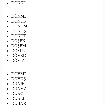
DÖNGÜ
DÖNME
DÖNÜK
DÖNÜM
DÖNÜŞ
DÖNÜT
DÖŞEK
DÖŞEM
DÖŞLÜ
DÖVEÇ
DÖVİZ
DÖVME
DÖVÜŞ
DRAJE
DRAMA
DUACI
DUALI
DUBAR