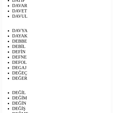
DATİF
DAVAR
DAVET
DAVUL
DAVYA
DAYAK
DEBBE
DEBİL
DEFİN
DEFNE
DEFOL
DEGAJ
DEĞEÇ
DEĞER
DEĞİL
DEĞİM
DEĞİN
DEĞİŞ