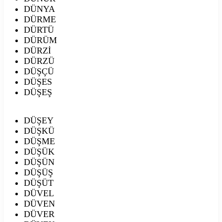
DÜNYA
DÜRME
DÜRTÜ
DÜRÜM
DÜRZİ
DÜRZÜ
DÜŞÇÜ
DÜŞES
DÜŞEŞ
DÜŞEY
DÜŞKÜ
DÜŞME
DÜŞÜK
DÜŞÜN
DÜŞÜŞ
DÜŞÜT
DÜVEL
DÜVEN
DÜVER