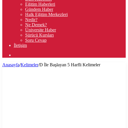
Eğitim Haberleri
Gündem Haber
Halk Eğitim Merkezleri
Nedir?
Ne Demek?
Üniversite Haber
Sürücü Kursları
Soru Cevap
İletişim
Arama
yap
Anasayfa
/
Kelimeler
/
D İle Başlayan 5 Harfli Kelimeler
...