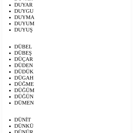
DUYAR
DUYGU
DUYMA
DUYUM
DUYUŞ
DÜBEL
DÜBEŞ
DÜÇAR
DÜDEN
DÜDÜK
DÜGAH
DÜĞME
DÜĞÜM
DÜĞÜN
DÜMEN
DÜNİT
DÜNKÜ
DÜNÜR