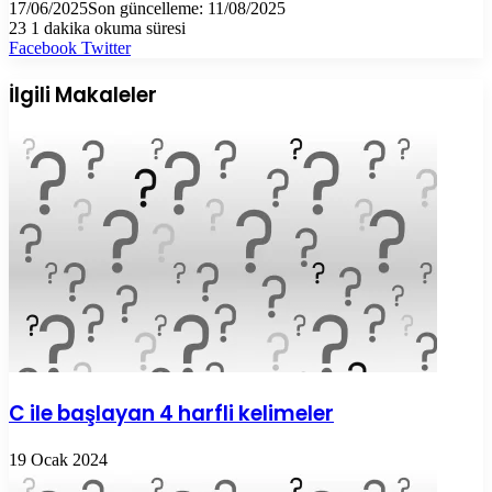
17/06/2025
Son güncelleme: 11/08/2025
23
1 dakika okuma süresi
LinkedIn
Tumblr
Pinterest
Reddit
VKontakte
E-
Yazdır
Facebook
Twitter
Posta
ile
İlgili Makaleler
paylaş
C ile başlayan 4 harfli kelimeler
19 Ocak 2024