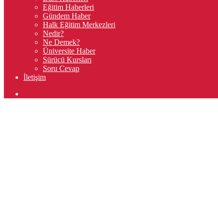
Eğitim Haberleri
Gündem Haber
Halk Eğitim Merkezleri
Nedir?
Ne Demek?
Üniversite Haber
Sürücü Kursları
Soru Cevap
İletişim
Arama
yap
...