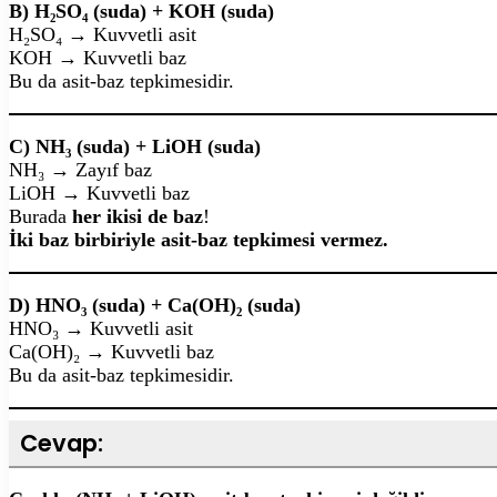
B) H₂SO₄ (suda) + KOH (suda)
H₂SO₄ → Kuvvetli asit
KOH → Kuvvetli baz
Bu da asit-baz tepkimesidir.
C) NH₃ (suda) + LiOH (suda)
NH₃ → Zayıf baz
LiOH → Kuvvetli baz
Burada
her ikisi de baz
!
İki baz birbiriyle asit-baz tepkimesi vermez.
D) HNO₃ (suda) + Ca(OH)₂ (suda)
HNO₃ → Kuvvetli asit
Ca(OH)₂ → Kuvvetli baz
Bu da asit-baz tepkimesidir.
Cevap: