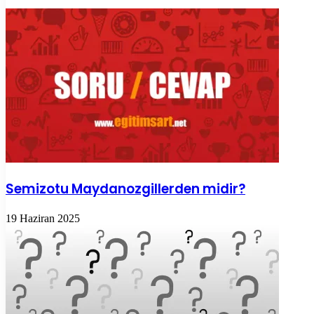
Semizotu Maydanozgillerden midir?
19 Haziran 2025