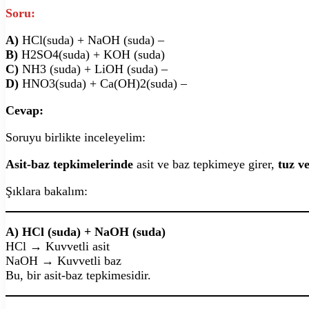
Soru:
A)
HCl(suda) + NaOH (suda) –
B)
H2SO4(suda) + KOH (suda)
C)
NH3 (suda) + LiOH (suda) –
D)
HNO3(suda) + Ca(OH)2(suda) –
Cevap:
Soruyu birlikte inceleyelim:
Asit-baz tepkimelerinde
asit ve baz tepkimeye girer,
tuz v
Şıklara bakalım:
A) HCl (suda) + NaOH (suda)
HCl → Kuvvetli asit
NaOH → Kuvvetli baz
Bu, bir asit-baz tepkimesidir.