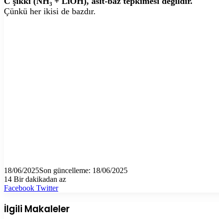
C şıkkı (NH₃ + LiOH), asit-baz tepkimesi değildir.
Çünkü her ikisi de bazdır.
18/06/2025
Son güncelleme: 18/06/2025
14
Bir dakikadan az
LinkedIn
Tumblr
Pinterest
Reddit
VKontakte
E-
Yazdır
Facebook
Twitter
Posta
ile
İlgili Makaleler
paylaş