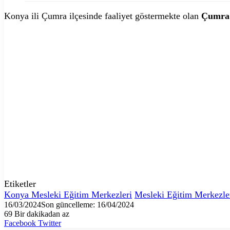
Konya ili Çumra ilçesinde faaliyet göstermekte olan
Çumra 
Etiketler
Konya Mesleki Eğitim Merkezleri
Mesleki Eğitim Merkezle
16/03/2024
Son güncelleme: 16/04/2024
69
Bir dakikadan az
LinkedIn
Tumblr
Pinterest
Reddit
VKontakte
E-
Yazdır
Facebook
Twitter