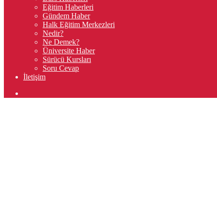
Eğitim Haberleri
Gündem Haber
Halk Eğitim Merkezleri
Nedir?
Ne Demek?
Üniversite Haber
Sürücü Kursları
Soru Cevap
İletişim
Arama
yap
...