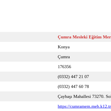
Çumra Mesleki Eğitim Mer
Konya
Çumra
176356
(0332) 447 21 07
(0332) 447 60 78
Çaybaşı Mahallesi 73270. S
https://cumramem.meb.k12.tr