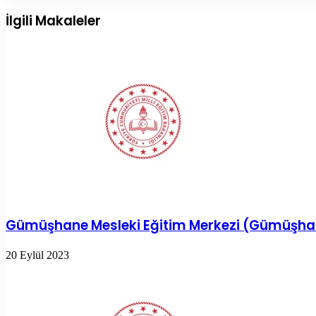
Posta
ile
İlgili Makaleler
paylaş
Gümüşhane Mesleki Eğitim Merkezi (Gümüşha
20 Eylül 2023