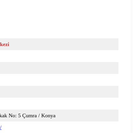
kezi
okak No: 5 Çumra / Konya
/