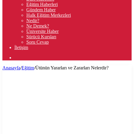
Eğitim Haberleri
Gündem Haber
Halk Eğitim Merkezleri
Nedir?
Ne Demek?
Üniversite Haber
Sürücü Kursları
Soru Cevap
İletişim
Arama
yap
Anasayfa
/
Eğitim
/
Ütünün Yararları ve Zararları Nelerdir?
...