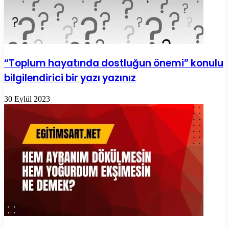
“Toplum hayatında dostluğun önemi” konulu
bilgilendirici bir yazı yazınız
30 Eylül 2023