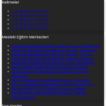
Kelimeler
A ile Başlayan Kelimeler
B ile Başlayan Kelimeler
C ile Başlayan Kelimeler
Ç ile Başlayan Kelimeler
D ile Başlayan Kelimeler
Mesleki Eğitim Merkezleri
Gazi Mesleki Eğitim Merkezi: Telefon, Adres ve Bölümleri
Ahi Evren Mesleki Eğitim Merkezi (İstanbul / Sultangazi)
Ahi Evran Mesleki Eğitim Merkezi (Karatay / Konya)
Ahi Evran Mesleki Eğitim Merkezi (Ankara / Altındağ)
Karabağlar Mesleki Eğitim Merkezi (İzmir / Karabağlar)
Siteler Mesleki Eğitim Merkezi (Ankara / Altındağ)
Osman Düşüngel Mesleki Eğitim Merkezi (Kayseri /
Kocasinan)
100. Yıl Mesleki Eğitim Merkezi (Konya / Selçuklu)
Esenyurt Mesleki Eğitim Merkezi (İstanbul / Esenyurt)
Meram Mesleki Eğitim Merkezi (Konya / Meram)
Küçükçekmece Mesleki Eğitim Merkezi (İstanbul /
Küçükçekmece)
Son Yazılar