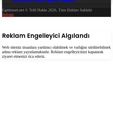
Egitimsart.net © Telif Hakkı 2026, Tüm Hakları Saklıdır
İletişim
Facebook
Twitter
WhatsApp
Telegram
Başa
dön
tuşu
Kapalı
Reklam Engelleyici Algılandı
Web sitemiz insanlara yardımcı olabilmek ve varlığını sürdürebilmek
adına reklam yayınlamaktadır. Reklam engelleyicinizi kapatarak
ziyaret etmenizi rica ederiz.