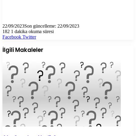
22/09/2023
Son güncelleme: 22/09/2023
182
1 dakika okuma süresi
LinkedIn
Tumblr
Pinterest
Reddit
VKontakte
E-
Yazdır
Facebook
Twitter
Posta
ile
İlgili Makaleler
paylaş