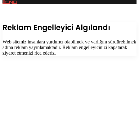
İletişim
Facebook
Twitter
WhatsApp
Telegram
Başa
dön
tuşu
Kapalı
Reklam Engelleyici Algılandı
Web sitemiz insanlara yardımcı olabilmek ve varlığını sürdürebilmek
adına reklam yayınlamaktadır. Reklam engelleyicinizi kapatarak
ziyaret etmenizi rica ederiz.