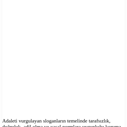
Adaleti vurgulayan sloganların temelinde tarafsızlık,
doğruluk, adil olma ve yasal normlara uygunluğu koruma