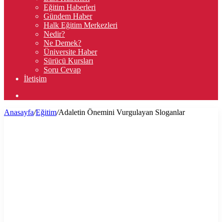
Eğitim Haberleri
Gündem Haber
Halk Eğitim Merkezleri
Nedir?
Ne Demek?
Üniversite Haber
Sürücü Kursları
Soru Cevap
İletişim
Arama
yap
Anasayfa
/
Eğitim
/
Adaletin Önemini Vurgulayan Sloganlar
...