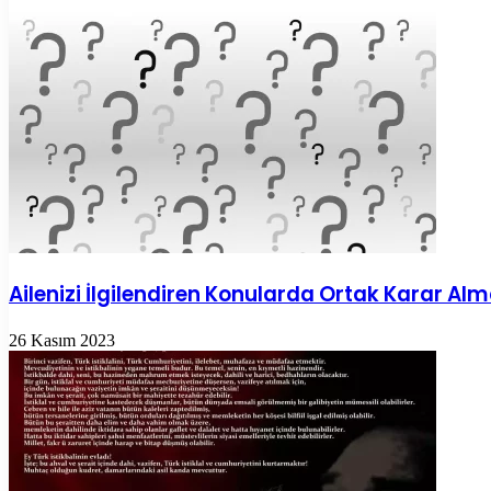
Ailenizi İlgilendiren Konularda Ortak Karar Al
26 Kasım 2023