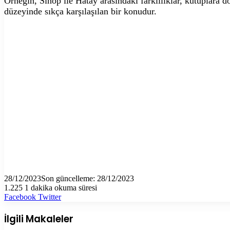
Örneğin, Sinop ile Hatay arasındaki farklılıklar, kutuplara 
düzeyinde sıkça karşılaşılan bir konudur.
28/12/2023
Son güncelleme: 28/12/2023
1.225
1 dakika okuma süresi
LinkedIn
Tumblr
Pinterest
Reddit
VKontakte
E-
Yazdır
Facebook
Twitter
Posta
ile
İlgili Makaleler
paylaş