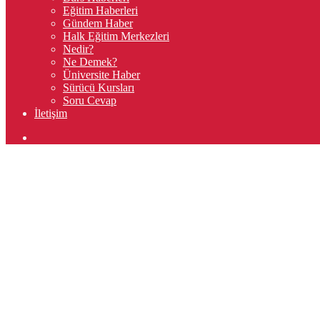
Eğitim Haberleri
Gündem Haber
Halk Eğitim Merkezleri
Nedir?
Ne Demek?
Üniversite Haber
Sürücü Kursları
Soru Cevap
İletişim
Arama
yap
...