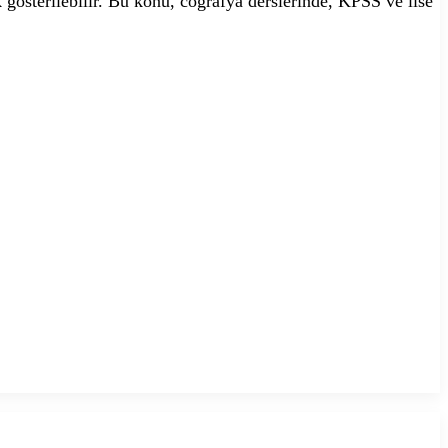
 gösterilebilir. Bu konu, coğrafya derslerinde, KPSS ve lise