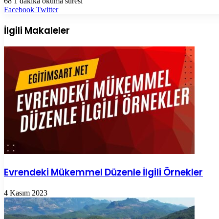
68
1 dakika okuma süresi
LinkedIn
Tumblr
Pinterest
Reddit
VKontakte
E-
Yazdır
Facebook
Twitter
Posta
ile
İlgili Makaleler
paylaş
Evrendeki Mükemmel Düzenle İlgili Örnekler
4 Kasım 2023