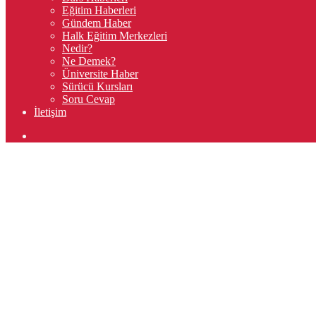
Eğitim Haberleri
Gündem Haber
Halk Eğitim Merkezleri
Nedir?
Ne Demek?
Üniversite Haber
Sürücü Kursları
Soru Cevap
İletişim
Arama
yap
...