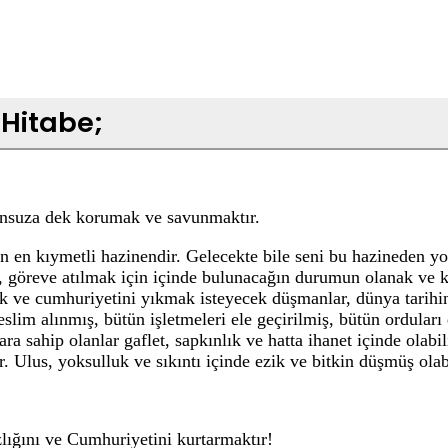
Hitabe;
sonsuza dek korumak ve savunmaktır.
in en kıymetli hazinendir. Gelecekte bile seni bu hazineden y
 göreve atılmak için içinde bulunacağın durumun olanak ve k
 ve cumhuriyetini yıkmak isteyecek düşmanlar, dünya tarihind
 teslim alınmış, bütün işletmeleri ele geçirilmiş, bütün ordular
a sahip olanlar gaflet, sapkınlık ve hatta ihanet içinde olabilirl
er. Ulus, yoksulluk ve sıkıntı içinde ezik ve bitkin düşmüş olabi
zlığını ve Cumhuriyetini kurtarmaktır!