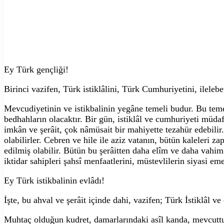
Ey Türk gençliği!
Birinci vazifen, Türk istiklâlini, Türk Cumhuriyetini, ilele
Mevcudiyetinin ve istikbalinin yegâne temeli budur. Bu temel
bedhahların olacaktır. Bir gün, istiklâl ve cumhuriyeti müd
imkân ve şerâit, çok nâmüsait bir mahiyette tezahür edebili
olabilirler. Cebren ve hile ile aziz vatanın, bütün kaleleri za
edilmiş olabilir. Bütün bu şerâitten daha elîm ve daha vahim 
iktidar sahipleri şahsî menfaatlerini, müstevlilerin siyasi eme
Ey Türk istikbalinin evlâdı!
İşte, bu ahval ve şerâit içinde dahi, vazifen; Türk İstiklâl v
Muhtaç olduğun kudret, damarlarındaki asîl kanda, mevcutt