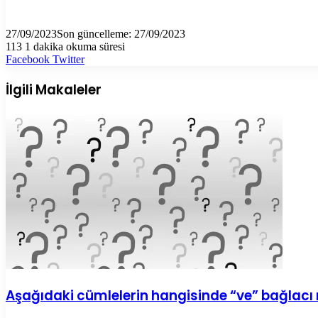
27/09/2023
Son güncelleme: 27/09/2023
113
1 dakika okuma süresi
LinkedIn
Tumblr
Pinterest
Reddit
VKontakte
E-
Yazdır
Facebook
Twitter
Posta
ile
İlgili Makaleler
paylaş
Aşağıdaki cümlelerin hangisinde “ve” bağlacı n