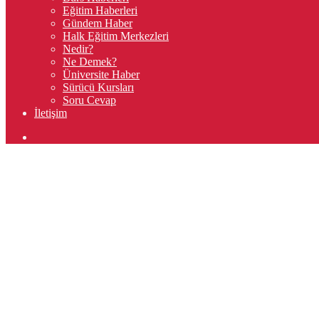
Eğitim Haberleri
Gündem Haber
Halk Eğitim Merkezleri
Nedir?
Ne Demek?
Üniversite Haber
Sürücü Kursları
Soru Cevap
İletişim
Arama
yap
...