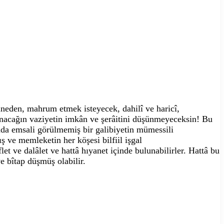
zineden, mahrum etmek isteyecek, dahilî ve haricî,
lunacağın vaziyetin imkân ve şerâitini düşünmeyeceksin! Bu
ada emsali görülmemiş bir galibiyetin mümessili
ış ve memleketin her köşesi bilfiil işgal
et ve dalâlet ve hattâ hıyanet içinde bulunabilirler. Hattâ bu
 ve bîtap düşmüş olabilir.