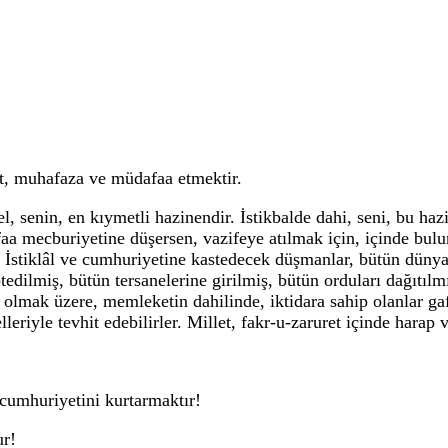
bet, muhafaza ve müdafaa etmektir.
, senin, en kıymetli hazinendir. İstikbalde dahi, seni, bu ha
afaa mecburiyetine düşersen, vazifeye atılmak için, içinde bu
r. İstiklâl ve cumhuriyetine kastedecek düşmanlar, bütün düny
ptedilmiş, bütün tersanelerine girilmiş, bütün orduları dağıtılm
olmak üzere, memleketin dahilinde, iktidara sahip olanlar gafl
lleriyle tevhit edebilirler. Millet, fakr-u-zaruret içinde harap
e cumhuriyetini kurtarmaktır!
ur!