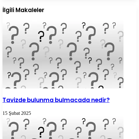
Posta
ile
İlgili Makaleler
paylaş
Tavizde bulunma bulmacada nedir?
15 Şubat 2025