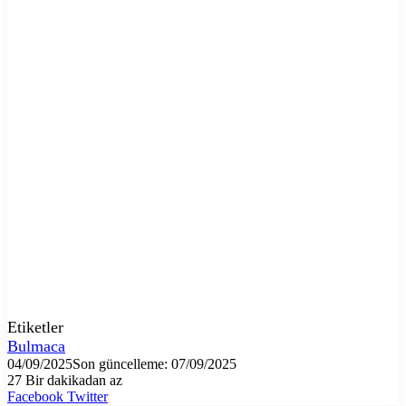
Etiketler
Bulmaca
04/09/2025
Son güncelleme: 07/09/2025
27
Bir dakikadan az
LinkedIn
Tumblr
Pinterest
Reddit
VKontakte
E-
Yazdır
Facebook
Twitter