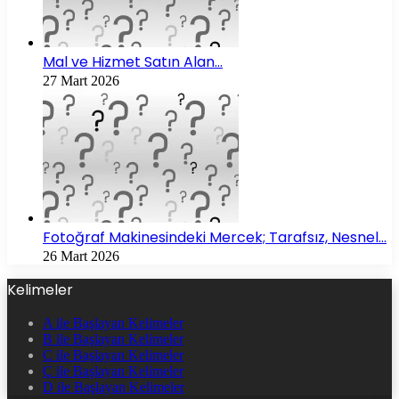
Mal ve Hizmet Satın Alan…
27 Mart 2026
Fotoğraf Makinesindeki Mercek; Tarafsız, Nesnel…
26 Mart 2026
Kelimeler
A ile Başlayan Kelimeler
B ile Başlayan Kelimeler
C ile Başlayan Kelimeler
Ç ile Başlayan Kelimeler
D ile Başlayan Kelimeler