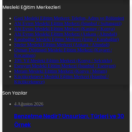
Mesleki Eğitim Merkezleri
Gazi Mesleki Eğitim Merkezi: Telefon, Adres ve Bölümleri
Ahi Evren Mesleki Eğitim Merkezi (İstanbul / Sultangazi)
Ahi Evran Mesleki Eğitim Merkezi (Karatay / Konya)
Ahi Evran Mesleki Eğitim Merkezi (Ankara / Altındağ)
Karabağlar Mesleki Eğitim Merkezi (İzmir / Karabağlar)
Siteler Mesleki Eğitim Merkezi (Ankara / Altındağ)
Osman Düşüngel Mesleki Eğitim Merkezi (Kayseri /
Kocasinan)
100. Yıl Mesleki Eğitim Merkezi (Konya / Selçuklu)
Esenyurt Mesleki Eğitim Merkezi (İstanbul / Esenyurt)
Meram Mesleki Eğitim Merkezi (Konya / Meram)
Küçükçekmece Mesleki Eğitim Merkezi (İstanbul /
Küçükçekmece)
Son Yazılar
4 Ağustos 2026
Benzetme Nedir? Unsurları, Türleri ve 30
Örnek