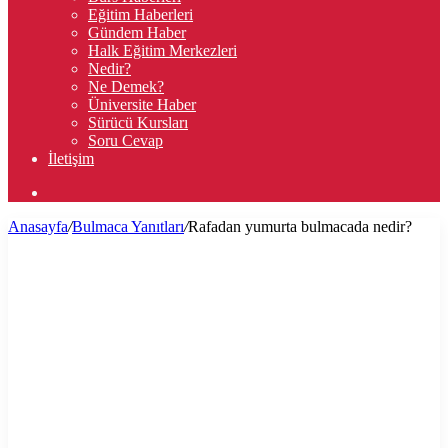
Eğitim Haberleri
Gündem Haber
Halk Eğitim Merkezleri
Nedir?
Ne Demek?
Üniversite Haber
Sürücü Kursları
Soru Cevap
İletişim
Arama
yap
Anasayfa
/
Bulmaca Yanıtları
/
Rafadan yumurta bulmacada nedir?
...