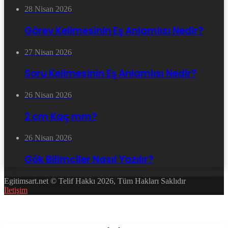
28 Nisan 2026
Görev Kelimesinin Eş Anlamlısı Nedir?
27 Nisan 2026
Soru Kelimesinin Eş Anlamlısı Nedir?
26 Nisan 2026
2 cm Kaç mm?
26 Nisan 2026
Gök Bilimciler Nasıl Yazılır?
Egitimsart.net © Telif Hakkı 2026, Tüm Hakları Saklıdır
İletişim
Facebook
Twitter
WhatsApp
Telegram
Başa
dön
tuşu
Kapalı