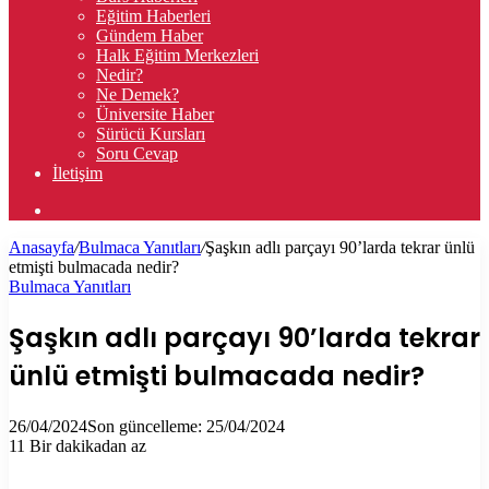
Eğitim Haberleri
Gündem Haber
Halk Eğitim Merkezleri
Nedir?
Ne Demek?
Üniversite Haber
Sürücü Kursları
Soru Cevap
İletişim
Arama
yap
Anasayfa
/
Bulmaca Yanıtları
/
Şaşkın adlı parçayı 90’larda tekrar ünlü
...
etmişti bulmacada nedir?
Bulmaca Yanıtları
Şaşkın adlı parçayı 90’larda tekrar
ünlü etmişti bulmacada nedir?
26/04/2024
Son güncelleme: 25/04/2024
11
Bir dakikadan az