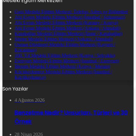
Mesleki Eğitim Merkezleri
Gazi Mesleki Eğitim Merkezi: Telefon, Adres ve Bölümleri
Ahi Evren Mesleki Eğitim Merkezi (İstanbul / Sultangazi)
Ahi Evran Mesleki Eğitim Merkezi (Karatay / Konya)
Ahi Evran Mesleki Eğitim Merkezi (Ankara / Altındağ)
Karabağlar Mesleki Eğitim Merkezi (İzmir / Karabağlar)
Siteler Mesleki Eğitim Merkezi (Ankara / Altındağ)
Osman Düşüngel Mesleki Eğitim Merkezi (Kayseri /
Kocasinan)
100. Yıl Mesleki Eğitim Merkezi (Konya / Selçuklu)
Esenyurt Mesleki Eğitim Merkezi (İstanbul / Esenyurt)
Meram Mesleki Eğitim Merkezi (Konya / Meram)
Küçükçekmece Mesleki Eğitim Merkezi (İstanbul /
Küçükçekmece)
Son Yazılar
4 Ağustos 2026
Benzetme Nedir? Unsurları, Türleri ve 30
Örnek
28 Nisan 2026