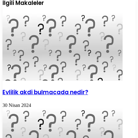
ile
İlgili Makaleler
paylaş
Evlilik akdi bulmacada nedir?
30 Nisan 2024