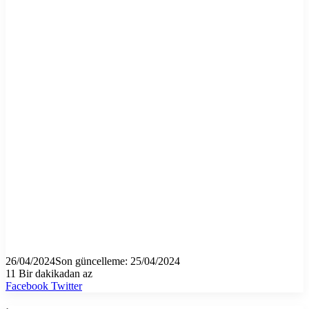
26/04/2024
Son güncelleme: 25/04/2024
11
Bir dakikadan az
LinkedIn
Tumblr
Pinterest
Reddit
VKontakte
E-
Yazdır
Facebook
Twitter
Posta