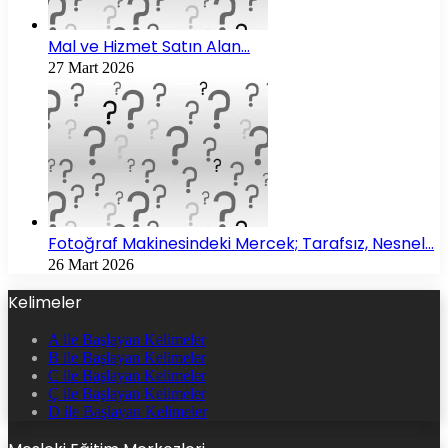
Mal ve Hizmet Satın Alan…
27 Mart 2026
Fotoğraf Makinesindeki Mercek; Tarafsız, Nesnel…
26 Mart 2026
Kelimeler
A ile Başlayan Kelimeler
B ile Başlayan Kelimeler
C ile Başlayan Kelimeler
Ç ile Başlayan Kelimeler
D ile Başlayan Kelimeler