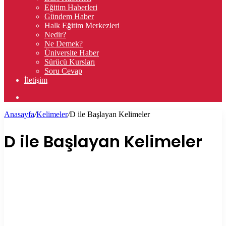
Eğitim Haberleri
Gündem Haber
Halk Eğitim Merkezleri
Nedir?
Ne Demek?
Üniversite Haber
Sürücü Kursları
Soru Cevap
İletişim
Arama
yap
Anasayfa
/
Kelimeler
/
D ile Başlayan Kelimeler
...
D ile Başlayan Kelimeler