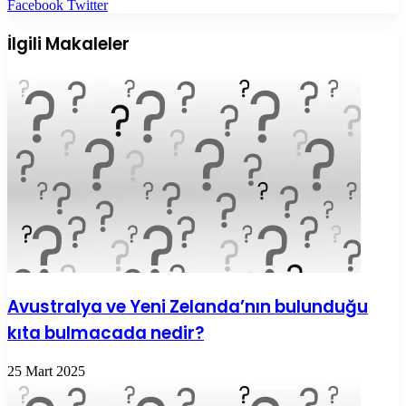
LinkedIn
Tumblr
Pinterest
Reddit
VKontakte
E-
Yazdır
Facebook
Twitter
Posta
ile
İlgili Makaleler
paylaş
Avustralya ve Yeni Zelanda’nın bulunduğu
kıta bulmacada nedir?
25 Mart 2025