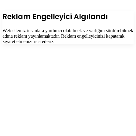
Facebook
Twitter
WhatsApp
Telegram
Başa
dön
tuşu
Kapalı
Reklam Engelleyici Algılandı
Web sitemiz insanlara yardımcı olabilmek ve varlığını sürdürebilmek
adına reklam yayınlamaktadır. Reklam engelleyicinizi kapatarak
ziyaret etmenizi rica ederiz.