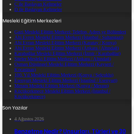
Ç ile Başlayan Kelimeler
D ile Başlayan Kelimeler
Mesleki Eğitim Merkezleri
Gazi Mesleki Eğitim Merkezi: Telefon, Adres ve Bölümleri
Ahi Evren Mesleki Eğitim Merkezi (İstanbul / Sultangazi)
Ahi Evran Mesleki Eğitim Merkezi (Karatay / Konya)
Ahi Evran Mesleki Eğitim Merkezi (Ankara / Altındağ)
Karabağlar Mesleki Eğitim Merkezi (İzmir / Karabağlar)
Siteler Mesleki Eğitim Merkezi (Ankara / Altındağ)
Osman Düşüngel Mesleki Eğitim Merkezi (Kayseri /
Kocasinan)
100. Yıl Mesleki Eğitim Merkezi (Konya / Selçuklu)
Esenyurt Mesleki Eğitim Merkezi (İstanbul / Esenyurt)
Meram Mesleki Eğitim Merkezi (Konya / Meram)
Küçükçekmece Mesleki Eğitim Merkezi (İstanbul /
Küçükçekmece)
Son Yazılar
4 Ağustos 2026
Benzetme Nedir? Unsurları, Türleri ve 30