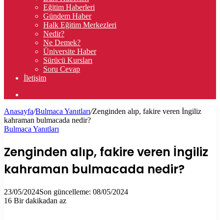
Eğitim Haberleri
Gündem Haber
Halk Eğitim Merkezleri
Nedir?
Ne Demek?
Üniversite Haber
Sürücü Kursları
Soru Cevap
İletişim
Arama
yap
Anasayfa
/
Bulmaca Yanıtları
/
Zenginden alıp, fakire veren İngiliz
...
kahraman bulmacada nedir?
Bulmaca Yanıtları
Zenginden alıp, fakire veren İngiliz
kahraman bulmacada nedir?
23/05/2024
Son güncelleme: 08/05/2024
16
Bir dakikadan az