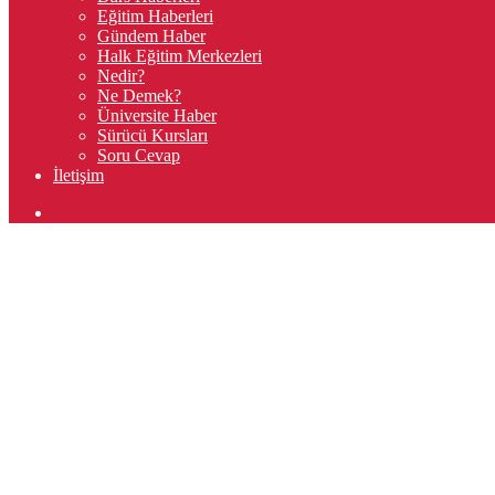
Eğitim Haberleri
Gündem Haber
Halk Eğitim Merkezleri
Nedir?
Ne Demek?
Üniversite Haber
Sürücü Kursları
Soru Cevap
İletişim
Arama
yap
...