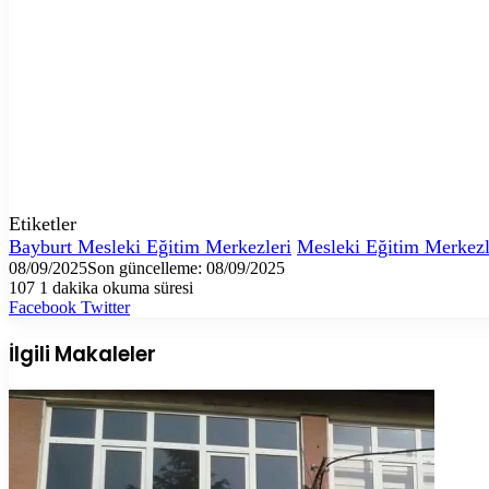
Etiketler
Bayburt Mesleki Eğitim Merkezleri
Mesleki Eğitim Merkezl
08/09/2025
Son güncelleme: 08/09/2025
107
1 dakika okuma süresi
LinkedIn
Tumblr
Pinterest
Reddit
VKontakte
E-
Yazdır
Facebook
Twitter
Posta
ile
İlgili Makaleler
paylaş