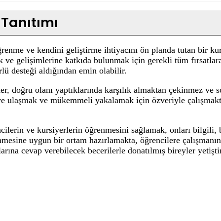
 Tanıtımı
öğrenme ve kendini geliştirme ihtiyacını ön planda tutan bir 
ak ve gelişimlerine katkıda bulunmak için gerekli tüm fırsatlar
rlü desteği aldığından emin olabilir.
der, doğru olanı yaptıklarında karşılık almaktan çekinmez ve 
e ulaşmak ve mükemmeli yakalamak için özveriyle çalışmaktad
erin ve kursiyerlerin öğrenmesini sağlamak, onları bilgili, be
enmesine uygun bir ortam hazırlamakta, öğrencilere çalışmanı
çlarına cevap verebilecek becerilerle donatılmış bireyler yet