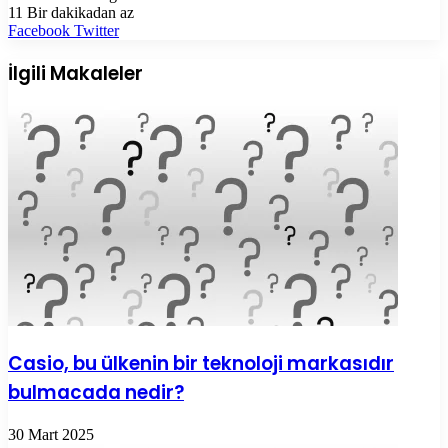
11
Bir dakikadan az
LinkedIn
Tumblr
Pinterest
Reddit
VKontakte
E-
Yazdır
Facebook
Twitter
Posta
ile
İlgili Makaleler
paylaş
Casio, bu ülkenin bir teknoloji markasıdır
bulmacada nedir?
30 Mart 2025