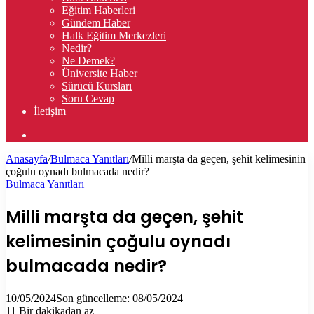
Eğitim Haberleri
Gündem Haber
Halk Eğitim Merkezleri
Nedir?
Ne Demek?
Üniversite Haber
Sürücü Kursları
Soru Cevap
İletişim
Arama
yap
Anasayfa
/
Bulmaca Yanıtları
/
Milli marşta da geçen, şehit kelimesinin
...
çoğulu oynadı bulmacada nedir?
Bulmaca Yanıtları
Milli marşta da geçen, şehit
kelimesinin çoğulu oynadı
bulmacada nedir?
10/05/2024
Son güncelleme: 08/05/2024
11
Bir dakikadan az