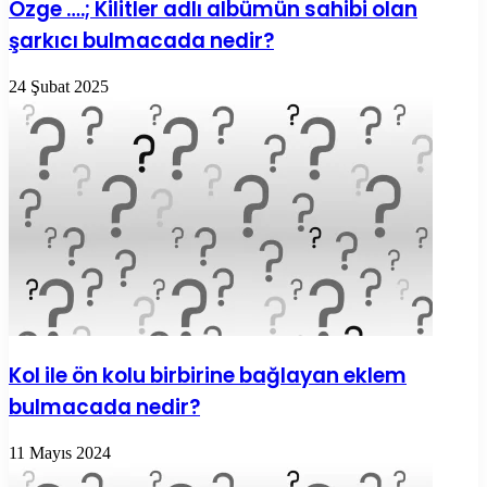
Özge ….; Kilitler adlı albümün sahibi olan
şarkıcı bulmacada nedir?
24 Şubat 2025
Kol ile ön kolu birbirine bağlayan eklem
bulmacada nedir?
11 Mayıs 2024