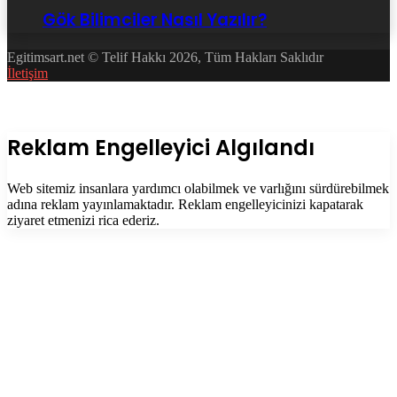
Gök Bilimciler Nasıl Yazılır?
Egitimsart.net © Telif Hakkı 2026, Tüm Hakları Saklıdır
İletişim
Facebook
Twitter
WhatsApp
Telegram
Başa
dön
tuşu
Kapalı
Reklam Engelleyici Algılandı
Web sitemiz insanlara yardımcı olabilmek ve varlığını sürdürebilmek
adına reklam yayınlamaktadır. Reklam engelleyicinizi kapatarak
ziyaret etmenizi rica ederiz.