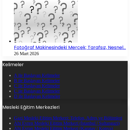
Fotoğraf Makinesindeki Mercek; Tarafsız, Nesnel…
26 Mart 2026
Kelimeler
A ile Başlayan Kelimeler
B ile Başlayan Kelimeler
C ile Başlayan Kelimeler
Ç ile Başlayan Kelimeler
D ile Başlayan Kelimeler
Mesleki Eğitim Merkezleri
Gazi Mesleki Eğitim Merkezi: Telefon, Adres ve Bölümleri
Ahi Evren Mesleki Eğitim Merkezi (İstanbul / Sultangazi)
Ahi Evran Mesleki Eğitim Merkezi (Karatay / Konya)