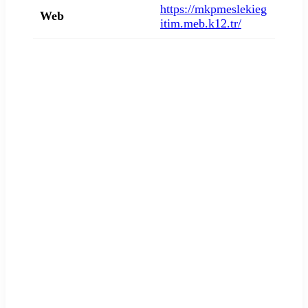
https://mkpmeslekieg
Web
itim.meb.k12.tr/