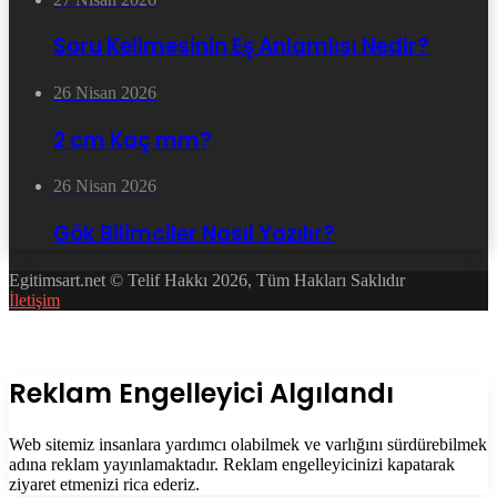
Soru Kelimesinin Eş Anlamlısı Nedir?
26 Nisan 2026
2 cm Kaç mm?
26 Nisan 2026
Gök Bilimciler Nasıl Yazılır?
Egitimsart.net © Telif Hakkı 2026, Tüm Hakları Saklıdır
İletişim
Facebook
Twitter
WhatsApp
Telegram
Başa
dön
tuşu
Kapalı
Reklam Engelleyici Algılandı
Web sitemiz insanlara yardımcı olabilmek ve varlığını sürdürebilmek
adına reklam yayınlamaktadır. Reklam engelleyicinizi kapatarak
ziyaret etmenizi rica ederiz.