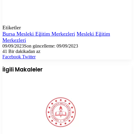
Etiketler
Bursa Mesleki Eğitim Merkezleri
Mesleki Eğitim
Merkezleri
09/09/2023
Son güncelleme: 09/09/2023
41
Bir dakikadan az
LinkedIn
Tumblr
Pinterest
Reddit
VKontakte
E-
Yazdır
Facebook
Twitter
Posta
ile
İlgili Makaleler
paylaş