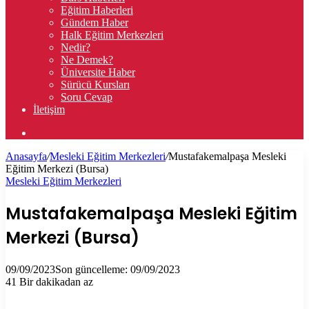
Eğitim Haberleri
Gündem Haber
Halk Eğitim Merkezleri
Nedir?
Ne Demek?
Üniversite Haber
Sürücü Kursları
Soru Cevap
İletişim
Arama
yap
Anasayfa
/
Mesleki Eğitim Merkezleri
/
Mustafakemalpaşa Mesleki
...
Eğitim Merkezi (Bursa)
Mesleki Eğitim Merkezleri
Mustafakemalpaşa Mesleki Eğitim
Merkezi (Bursa)
09/09/2023
Son güncelleme: 09/09/2023
41
Bir dakikadan az