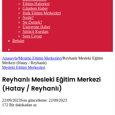
Eğitim Haberleri
Gündem Haber
Halk Eğitim Merkezleri
Nedir?
Ne Demek?
Üniversite Haber
Sürücü Kursları
Soru Cevap
İletişim
Arama
yap
Anasayfa
/
Mesleki Eğitim Merkezleri
/
Reyhanlı Mesleki Eğitim
...
Merkezi (Hatay / Reyhanlı)
Mesleki Eğitim Merkezleri
Reyhanlı Mesleki Eğitim Merkezi
(Hatay / Reyhanlı)
22/09/2023
Son güncelleme: 22/09/2023
172
Bir dakikadan az