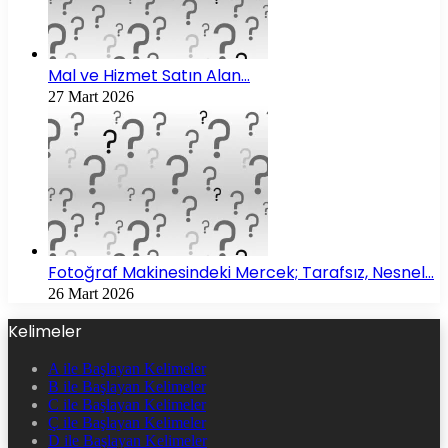
Mal ve Hizmet Satın Alan…
27 Mart 2026
Fotoğraf Makinesindeki Mercek; Tarafsız, Nesnel…
26 Mart 2026
Kelimeler
A ile Başlayan Kelimeler
B ile Başlayan Kelimeler
C ile Başlayan Kelimeler
Ç ile Başlayan Kelimeler
D ile Başlayan Kelimeler