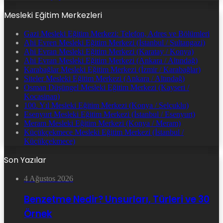
Mesleki Eğitim Merkezleri
Gazi Mesleki Eğitim Merkezi: Telefon, Adres ve Bölümleri
Ahi Evren Mesleki Eğitim Merkezi (İstanbul / Sultangazi)
Ahi Evran Mesleki Eğitim Merkezi (Karatay / Konya)
Ahi Evran Mesleki Eğitim Merkezi (Ankara / Altındağ)
Karabağlar Mesleki Eğitim Merkezi (İzmir / Karabağlar)
Siteler Mesleki Eğitim Merkezi (Ankara / Altındağ)
Osman Düşüngel Mesleki Eğitim Merkezi (Kayseri /
Kocasinan)
100. Yıl Mesleki Eğitim Merkezi (Konya / Selçuklu)
Esenyurt Mesleki Eğitim Merkezi (İstanbul / Esenyurt)
Meram Mesleki Eğitim Merkezi (Konya / Meram)
Küçükçekmece Mesleki Eğitim Merkezi (İstanbul /
Küçükçekmece)
Son Yazılar
4 Ağustos 2026
Benzetme Nedir? Unsurları, Türleri ve 30
Örnek