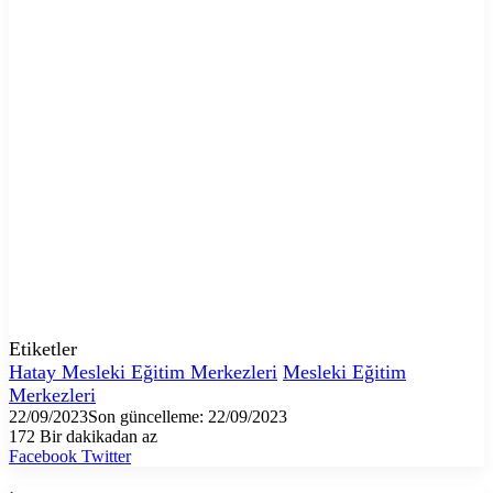
Etiketler
Hatay Mesleki Eğitim Merkezleri
Mesleki Eğitim
Merkezleri
22/09/2023
Son güncelleme: 22/09/2023
172
Bir dakikadan az
LinkedIn
Tumblr
Pinterest
Reddit
VKontakte
E-
Yazdır
Facebook
Twitter
Posta