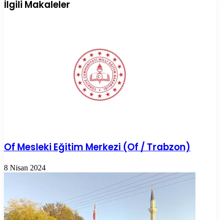
ile
İlgili Makaleler
paylaş
Of Mesleki Eğitim Merkezi (Of / Trabzon)
8 Nisan 2024