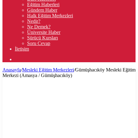
Eğitim Haberleri
Gündem Haber
Halk Eğitim Merkezleri
Nedir?
Ne Demek?
Üniversite Haber
Sürücü Kursları
Soru Cevap
İletişim
Arama
yap
Anasayfa
/
Mesleki Eğitim Merkezleri
/
Gümüşhacıköy Mesleki Eğitim
...
Merkezi (Amasya / Gümüşhacıköy)