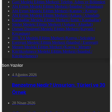
Gazi Mesleki Eğitim Merkezi: Telefon, Adres ve Bölümleri
Ahi Evren Mesleki Eğitim Merkezi (İstanbul / Sultangazi)
Ahi Evran Mesleki Eğitim Merkezi (Karatay / Konya)
Ahi Evran Mesleki Eğitim Merkezi (Ankara / Altındağ)
Karabağlar Mesleki Eğitim Merkezi (İzmir / Karabağlar)
Siteler Mesleki Eğitim Merkezi (Ankara / Altındağ)
Osman Düşüngel Mesleki Eğitim Merkezi (Kayseri /
Kocasinan)
100. Yıl Mesleki Eğitim Merkezi (Konya / Selçuklu)
Esenyurt Mesleki Eğitim Merkezi (İstanbul / Esenyurt)
Meram Mesleki Eğitim Merkezi (Konya / Meram)
Küçükçekmece Mesleki Eğitim Merkezi (İstanbul /
Küçükçekmece)
Son Yazılar
4 Ağustos 2026
Benzetme Nedir? Unsurları, Türleri ve 30
Örnek
28 Nisan 2026