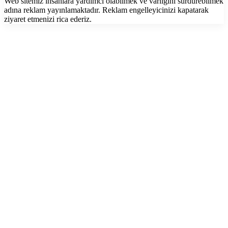
Web sitemiz insanlara yardımcı olabilmek ve varlığını sürdürebilmek
adına reklam yayınlamaktadır. Reklam engelleyicinizi kapatarak
ziyaret etmenizi rica ederiz.