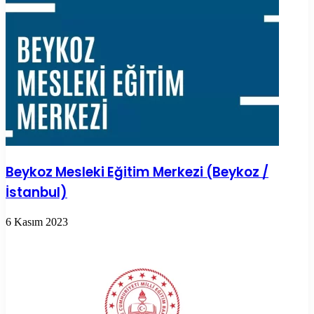
Beykoz Mesleki Eğitim Merkezi (Beykoz /
İstanbul)
6 Kasım 2023