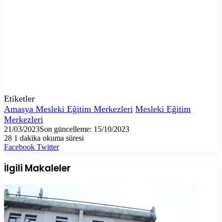
Etiketler
Amasya Mesleki Eğitim Merkezleri
Mesleki Eğitim
Merkezleri
21/03/2023
Son güncelleme: 15/10/2023
28
1 dakika okuma süresi
LinkedIn
Tumblr
Pinterest
Reddit
VKontakte
E-
Yazdır
Facebook
Twitter
Posta
ile
İlgili Makaleler
paylaş