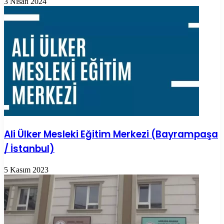
3 Nisan 2024
Ali Ülker Mesleki Eğitim Merkezi (Bayrampaşa
/ İstanbul)
5 Kasım 2023