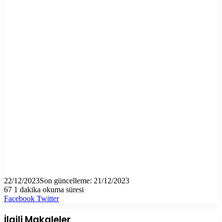
22/12/2023
Son güncelleme: 21/12/2023
67
1 dakika okuma süresi
LinkedIn
Tumblr
Pinterest
Reddit
VKontakte
E-
Yazdır
Facebook
Twitter
Posta
ile
İlgili Makaleler