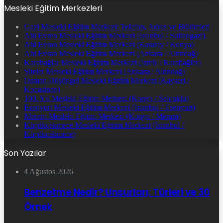
Mesleki Eğitim Merkezleri
Gazi Mesleki Eğitim Merkezi: Telefon, Adres ve Bölümleri
Ahi Evren Mesleki Eğitim Merkezi (İstanbul / Sultangazi)
Ahi Evran Mesleki Eğitim Merkezi (Karatay / Konya)
Ahi Evran Mesleki Eğitim Merkezi (Ankara / Altındağ)
Karabağlar Mesleki Eğitim Merkezi (İzmir / Karabağlar)
Siteler Mesleki Eğitim Merkezi (Ankara / Altındağ)
Osman Düşüngel Mesleki Eğitim Merkezi (Kayseri /
Kocasinan)
100. Yıl Mesleki Eğitim Merkezi (Konya / Selçuklu)
Esenyurt Mesleki Eğitim Merkezi (İstanbul / Esenyurt)
Meram Mesleki Eğitim Merkezi (Konya / Meram)
Küçükçekmece Mesleki Eğitim Merkezi (İstanbul /
Küçükçekmece)
Son Yazılar
4 Ağustos 2026
Benzetme Nedir? Unsurları, Türleri ve 30
Örnek