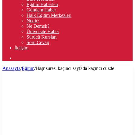
Eğitim Haberleri
Gündem Haber
Halk Eğitim Merkezleri
Nedir?
Ne Demek?
Üniversite Haber
Sürücü Kursları
Soru Cevap
İletişim
Arama
yap
Anasayfa
/
Eğitim
/
Haşr suresi kaçıncı sayfada kaçıncı cüzde
...