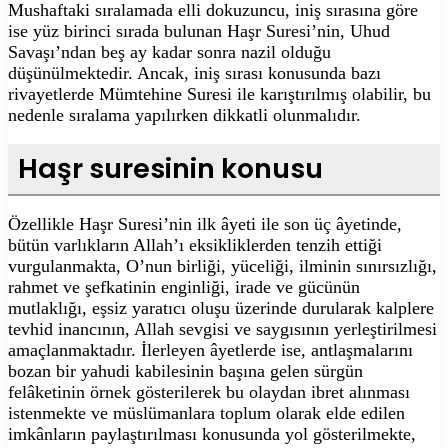
Mushaftaki sıralamada elli dokuzuncu, iniş sırasına göre
ise yüz birinci sırada bulunan Haşr Suresi’nin, Uhud
Savaşı’ndan beş ay kadar sonra nazil olduğu
düşünülmektedir. Ancak, iniş sırası konusunda bazı
rivayetlerde Mümtehine Suresi ile karıştırılmış olabilir, bu
nedenle sıralama yapılırken dikkatli olunmalıdır.
Haşr suresinin konusu
Özellikle Haşr Suresi’nin ilk âyeti ile son üç âyetinde,
bütün varlıkların Allah’ı eksikliklerden tenzih ettiği
vurgulanmakta, O’nun birliği, yüceliği, ilminin sınırsızlığı,
rahmet ve şefkatinin enginliği, irade ve gücünün
mutlaklığı, eşsiz yaratıcı oluşu üzerinde durularak kalplere
tevhid inancının, Allah sevgisi ve saygısının yerleştirilmesi
amaçlanmaktadır. İlerleyen âyetlerde ise, antlaşmalarını
bozan bir yahudi kabilesinin başına gelen sürgün
felâketinin örnek gösterilerek bu olaydan ibret alınması
istenmekte ve müslümanlara toplum olarak elde edilen
imkânların paylaştırılması konusunda yol gösterilmekte,