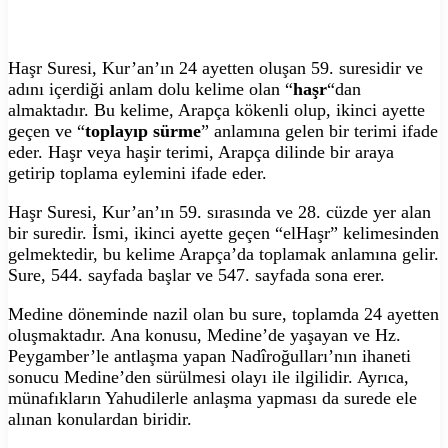
Haşr Suresi, Kur’an’ın 24 ayetten oluşan 59. suresidir ve
adını içerdiği anlam dolu kelime olan “
haşr
“dan
almaktadır. Bu kelime, Arapça kökenli olup, ikinci ayette
geçen ve “
toplayıp sürme
” anlamına gelen bir terimi ifade
eder. Haşr veya haşir terimi, Arapça dilinde bir araya
getirip toplama eylemini ifade eder.
Haşr Suresi, Kur’an’ın 59. sırasında ve 28. cüzde yer alan
bir suredir. İsmi, ikinci ayette geçen “elHaşr” kelimesinden
gelmektedir, bu kelime Arapça’da toplamak anlamına gelir.
Sure, 544. sayfada başlar ve 547. sayfada sona erer.
Medine döneminde nazil olan bu sure, toplamda 24 ayetten
oluşmaktadır. Ana konusu, Medine’de yaşayan ve Hz.
Peygamber’le antlaşma yapan Nadîroğulları’nın ihaneti
sonucu Medine’den sürülmesi olayı ile ilgilidir. Ayrıca,
münafıkların Yahudilerle anlaşma yapması da surede ele
alınan konulardan biridir.