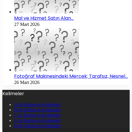
Mal ve Hizmet Satın Alan…
27 Mart 2026
Fotoğraf Makinesindeki Mercek; Tarafsız, Nesnel…
26 Mart 2026
Kelimeler
A ile Başlayan Kelimeler
B ile Başlayan Kelimeler
C ile Başlayan Kelimeler
Ç ile Başlayan Kelimeler
D ile Başlayan Kelimeler