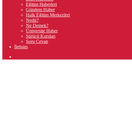
Eğitim Haberleri
Gündem Haber
Halk Eğitim Merkezleri
Nedir?
Ne Demek?
Üniversite Haber
Sürücü Kursları
Soru Cevap
İletişim
Arama
yap
...