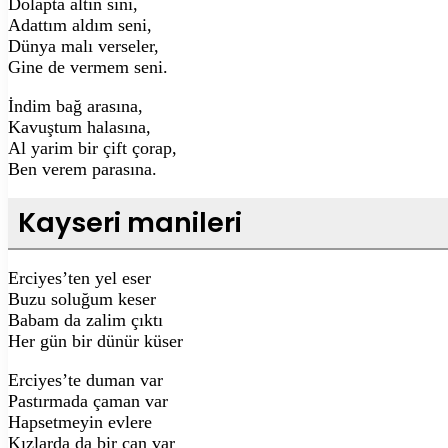
Dolapta altın sini,
Adattım aldım seni,
Dünya malı verseler,
Gine de vermem seni.
İndim bağ arasına,
Kavuştum halasına,
Al yarim bir çift çorap,
Ben verem parasına.
Kayseri manileri
Erciyes’ten yel eser
Buzu soluğum keser
Babam da zalim çıktı
Her gün bir dünür küser
Erciyes’te duman var
Pastırmada çaman var
Hapsetmeyin evlere
Kızlarda da bir can var