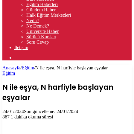
Eğitim Haberleri
Gündem Haber
Halk Eğitim Merkezleri
Nedir?
Ne Demek?
Üniversite Haber
Sürücü Kursları
Soru Cevap
İletişim
Arama
yap
Anasayfa
/
Eğitim
/
N ile eşya, N harfiyle başlayan eşyalar
...
Eğitim
N ile eşya, N harfiyle başlayan
eşyalar
24/01/2024
Son güncelleme: 24/01/2024
867
1 dakika okuma süresi