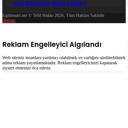
Gök Bilimciler Nasıl Yazılır?
Egitimsart.net © Telif Hakkı 2026, Tüm Hakları Saklıdır
İletişim
Facebook
Twitter
WhatsApp
Telegram
Başa
dön
tuşu
Kapalı
Reklam Engelleyici Algılandı
Web sitemiz insanlara yardımcı olabilmek ve varlığını sürdürebilmek
adına reklam yayınlamaktadır. Reklam engelleyicinizi kapatarak
ziyaret etmenizi rica ederiz.