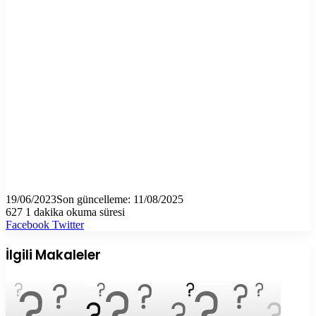
19/06/2023
Son güncelleme: 11/08/2025
627
1 dakika okuma süresi
LinkedIn
Tumblr
Pinterest
Reddit
VKontakte
E-
Yazdır
Facebook
Twitter
Posta
ile
İlgili Makaleler
paylaş