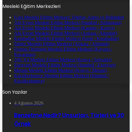
Mesleki Eğitim Merkezleri
Gazi Mesleki Eğitim Merkezi: Telefon, Adres ve Bölümleri
Ahi Evren Mesleki Eğitim Merkezi (İstanbul / Sultangazi)
Ahi Evran Mesleki Eğitim Merkezi (Karatay / Konya)
Ahi Evran Mesleki Eğitim Merkezi (Ankara / Altındağ)
Karabağlar Mesleki Eğitim Merkezi (İzmir / Karabağlar)
Siteler Mesleki Eğitim Merkezi (Ankara / Altındağ)
Osman Düşüngel Mesleki Eğitim Merkezi (Kayseri /
Kocasinan)
100. Yıl Mesleki Eğitim Merkezi (Konya / Selçuklu)
Esenyurt Mesleki Eğitim Merkezi (İstanbul / Esenyurt)
Meram Mesleki Eğitim Merkezi (Konya / Meram)
Küçükçekmece Mesleki Eğitim Merkezi (İstanbul /
Küçükçekmece)
Son Yazılar
4 Ağustos 2026
Benzetme Nedir? Unsurları, Türleri ve 30
Örnek