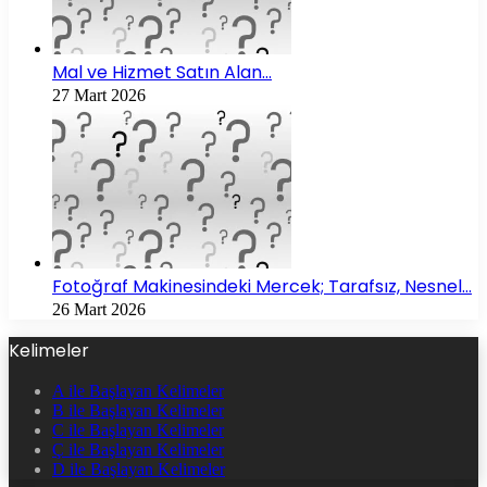
Mal ve Hizmet Satın Alan…
27 Mart 2026
Fotoğraf Makinesindeki Mercek; Tarafsız, Nesnel…
26 Mart 2026
Kelimeler
A ile Başlayan Kelimeler
B ile Başlayan Kelimeler
C ile Başlayan Kelimeler
Ç ile Başlayan Kelimeler
D ile Başlayan Kelimeler