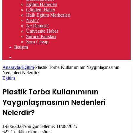
Eğitim Haberleri
Gündem Haber
Halk Eğitim Merkezleri
Nedir?
Ne Demek?
Üniversite Haber
Sürücü Kursları
Soru Cevap
İletişim
Arama
yap
Anasayfa
/
Eğitim
/
Plastik Torba Kullanımının Yaygınlaşmasının
...
Nedenleri Nelerdir?
Eğitim
Plastik Torba Kullanımının
Yaygınlaşmasının Nedenleri
Nelerdir?
19/06/2023
Son güncelleme: 11/08/2025
627
1 dakika okuma süresi