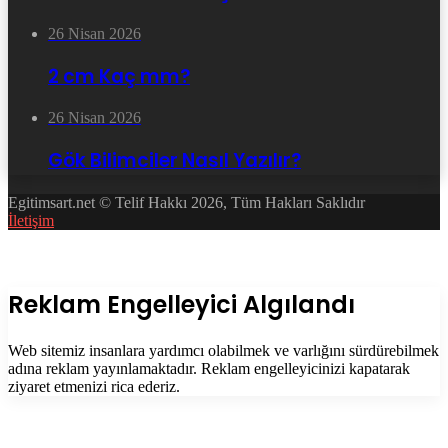
26 Nisan 2026
2 cm Kaç mm?
26 Nisan 2026
Gök Bilimciler Nasıl Yazılır?
Egitimsart.net © Telif Hakkı 2026, Tüm Hakları Saklıdır
İletişim
Facebook
Twitter
WhatsApp
Telegram
Başa
dön
tuşu
Kapalı
Reklam Engelleyici Algılandı
Web sitemiz insanlara yardımcı olabilmek ve varlığını sürdürebilmek
adına reklam yayınlamaktadır. Reklam engelleyicinizi kapatarak
ziyaret etmenizi rica ederiz.