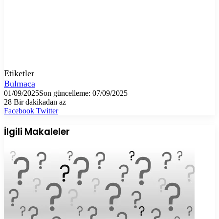
Etiketler
Bulmaca
01/09/2025
Son güncelleme: 07/09/2025
28
Bir dakikadan az
LinkedIn
Tumblr
Pinterest
Reddit
VKontakte
E-
Yazdır
Facebook
Twitter
Posta
ile
İlgili Makaleler
paylaş