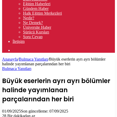
Eğitim Haberleri
Gündem Haber
Halk Eğitim Merkezleri
Nedir?
Ne Demek?
Üniversite Haber
Sürücü Kursları
Soru Cevap
İletişim
Arama
yap
Anasayfa
/
Bulmaca Yanıtları
/
Büyük eserlerin ayrı ayrı bölümler
...
halinde yayımlanan parçalarından her biri
Bulmaca Yanıtları
Büyük eserlerin ayrı ayrı bölümler
halinde yayımlanan
parçalarından her biri
01/09/2025
Son güncelleme: 07/09/2025
28
Bir dakikadan az