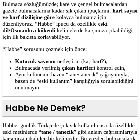
Bulmaca sözlüğümüzde; kare ve çengel bulmacalardan
gazete bulmacalarına kadar sık çıkan ipuçlarını,
harf sayısı
ve harf dizilişine göre
kolayca bulmanız için
düzenliyoruz. “Habbe” ipucu da özellikle
eski
dil/Osmanlıca kökenli
kelimelerde karşımıza çıkabildiği
için ilk bakışta zorlayabiliyor.
“Habbe” sorusunu çözmek için önce:
Kutucuk sayısını
netleştirin (kaç harf?),
Bulmacada verilmiş
çıkan harfleri
kontrol edin,
Aynı kelimenin bazen “tane/tanecik” çağrışımıyla,
bazen de “eski kullanım” karşılığıyla sorulabildiğini
unutmayın.
Habbe Ne Demek?
Habbe, günlük Türkçede çok sık kullanılmasa da özellikle
eski metinlerde “
tane / tanecik
” gibi anlam çağrışımlarıyla
karşımıza çıkabilen bir kelimedir. Bu yüzden bulmacalarda