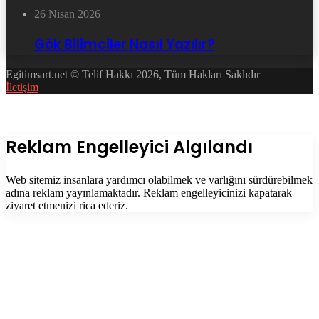
26 Nisan 2026
Gök Bilimciler Nasıl Yazılır?
Egitimsart.net © Telif Hakkı 2026, Tüm Hakları Saklıdır
İletişim
Facebook
Twitter
WhatsApp
Telegram
Başa
dön
tuşu
Kapalı
Reklam Engelleyici Algılandı
Web sitemiz insanlara yardımcı olabilmek ve varlığını sürdürebilmek
adına reklam yayınlamaktadır. Reklam engelleyicinizi kapatarak
ziyaret etmenizi rica ederiz.