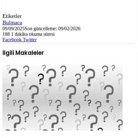
Etiketler
Bulmaca
09/09/2025
Son güncelleme: 09/02/2026
188
1 dakika okuma süresi
LinkedIn
Tumblr
Pinterest
Reddit
VKontakte
E-
Yazdır
Facebook
Twitter
Posta
ile
İlgili Makaleler
paylaş