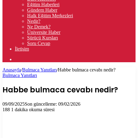
Eğitim Haberleri
Gündem Haber
Halk Eğitim Merkezleri
Nedir?
Ne Demek?
Üniversite Haber
Sürücü Kursları
Soru Cevap
İletişim
Arama
yap
Anasayfa
/
Bulmaca Yanıtları
/
Habbe bulmaca cevabı nedir?
...
Bulmaca Yanıtları
Habbe bulmaca cevabı nedir?
09/09/2025
Son güncelleme: 09/02/2026
188
1 dakika okuma süresi