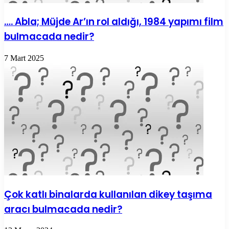
…. Abla; Müjde Ar’ın rol aldığı, 1984 yapımı film
bulmacada nedir?
7 Mart 2025
Çok katlı binalarda kullanılan dikey taşıma
aracı bulmacada nedir?