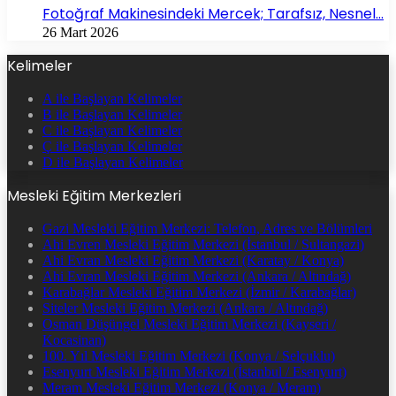
Fotoğraf Makinesindeki Mercek; Tarafsız, Nesnel…
26 Mart 2026
Kelimeler
A ile Başlayan Kelimeler
B ile Başlayan Kelimeler
C ile Başlayan Kelimeler
Ç ile Başlayan Kelimeler
D ile Başlayan Kelimeler
Mesleki Eğitim Merkezleri
Gazi Mesleki Eğitim Merkezi: Telefon, Adres ve Bölümleri
Ahi Evren Mesleki Eğitim Merkezi (İstanbul / Sultangazi)
Ahi Evran Mesleki Eğitim Merkezi (Karatay / Konya)
Ahi Evran Mesleki Eğitim Merkezi (Ankara / Altındağ)
Karabağlar Mesleki Eğitim Merkezi (İzmir / Karabağlar)
Siteler Mesleki Eğitim Merkezi (Ankara / Altındağ)
Osman Düşüngel Mesleki Eğitim Merkezi (Kayseri /
Kocasinan)
100. Yıl Mesleki Eğitim Merkezi (Konya / Selçuklu)
Esenyurt Mesleki Eğitim Merkezi (İstanbul / Esenyurt)
Meram Mesleki Eğitim Merkezi (Konya / Meram)