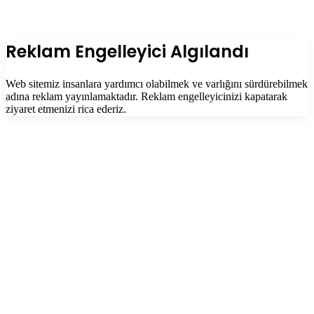
Facebook
Twitter
WhatsApp
Telegram
Başa
dön
tuşu
Kapalı
Reklam Engelleyici Algılandı
Web sitemiz insanlara yardımcı olabilmek ve varlığını sürdürebilmek
adına reklam yayınlamaktadır. Reklam engelleyicinizi kapatarak
ziyaret etmenizi rica ederiz.