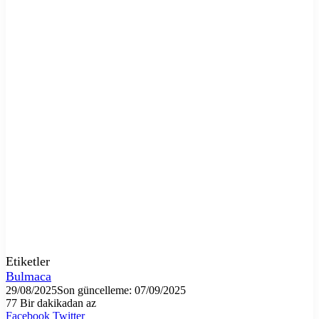
Etiketler
Bulmaca
29/08/2025
Son güncelleme: 07/09/2025
77
Bir dakikadan az
LinkedIn
Tumblr
Pinterest
Reddit
VKontakte
E-
Yazdır
Facebook
Twitter