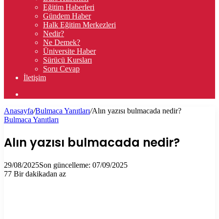
Eğitim Haberleri
Gündem Haber
Halk Eğitim Merkezleri
Nedir?
Ne Demek?
Üniversite Haber
Sürücü Kursları
Soru Cevap
İletişim
Arama
yap
Anasayfa
/
Bulmaca Yanıtları
/
Alın yazısı bulmacada nedir?
...
Bulmaca Yanıtları
Alın yazısı bulmacada nedir?
29/08/2025
Son güncelleme: 07/09/2025
77
Bir dakikadan az