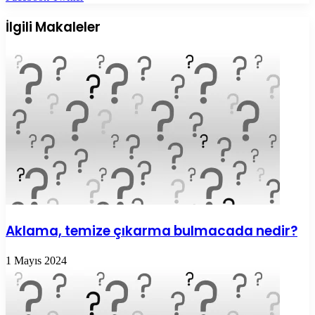
Posta
ile
İlgili Makaleler
paylaş
Aklama, temize çıkarma bulmacada nedir?
1 Mayıs 2024