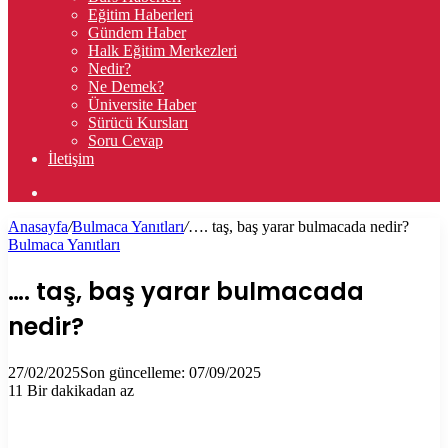
Eğitim Haberleri
Gündem Haber
Halk Eğitim Merkezleri
Nedir?
Ne Demek?
Üniversite Haber
Sürücü Kursları
Soru Cevap
İletişim
Arama
yap
Anasayfa
/
Bulmaca Yanıtları
/
…. taş, baş yarar bulmacada nedir?
...
Bulmaca Yanıtları
…. taş, baş yarar bulmacada
nedir?
27/02/2025
Son güncelleme: 07/09/2025
11
Bir dakikadan az