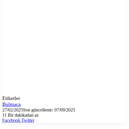
Etiketler
Bulmaca
27/02/2025
Son güncelleme: 07/09/2025
11
Bir dakikadan az
LinkedIn
Tumblr
Pinterest
Reddit
VKontakte
E-
Yazdır
Facebook
Twitter
Posta