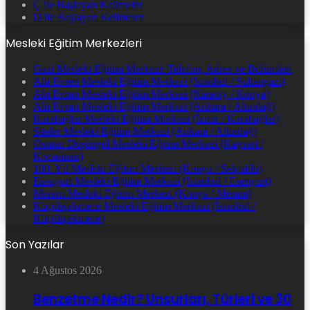
Ç ile Başlayan Kelimeler
D ile Başlayan Kelimeler
Mesleki Eğitim Merkezleri
Gazi Mesleki Eğitim Merkezi: Telefon, Adres ve Bölümleri
Ahi Evren Mesleki Eğitim Merkezi (İstanbul / Sultangazi)
Ahi Evran Mesleki Eğitim Merkezi (Karatay / Konya)
Ahi Evran Mesleki Eğitim Merkezi (Ankara / Altındağ)
Karabağlar Mesleki Eğitim Merkezi (İzmir / Karabağlar)
Siteler Mesleki Eğitim Merkezi (Ankara / Altındağ)
Osman Düşüngel Mesleki Eğitim Merkezi (Kayseri /
Kocasinan)
100. Yıl Mesleki Eğitim Merkezi (Konya / Selçuklu)
Esenyurt Mesleki Eğitim Merkezi (İstanbul / Esenyurt)
Meram Mesleki Eğitim Merkezi (Konya / Meram)
Küçükçekmece Mesleki Eğitim Merkezi (İstanbul /
Küçükçekmece)
Son Yazılar
4 Ağustos 2026
Benzetme Nedir? Unsurları, Türleri ve 30