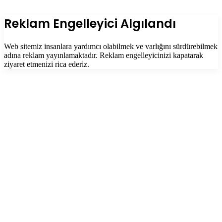
dön
tuşu
Kapalı
Reklam Engelleyici Algılandı
Web sitemiz insanlara yardımcı olabilmek ve varlığını sürdürebilmek
adına reklam yayınlamaktadır. Reklam engelleyicinizi kapatarak
ziyaret etmenizi rica ederiz.