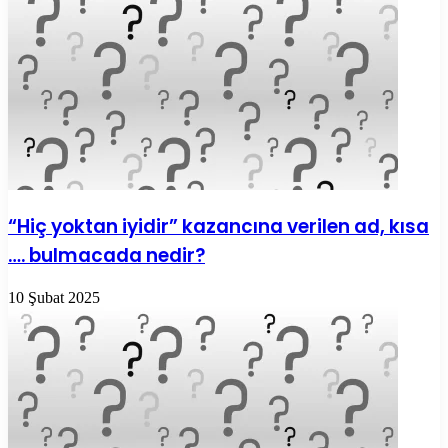
“Hiç yoktan iyidir” kazancına verilen ad, kısa
…. bulmacada nedir?
10 Şubat 2025