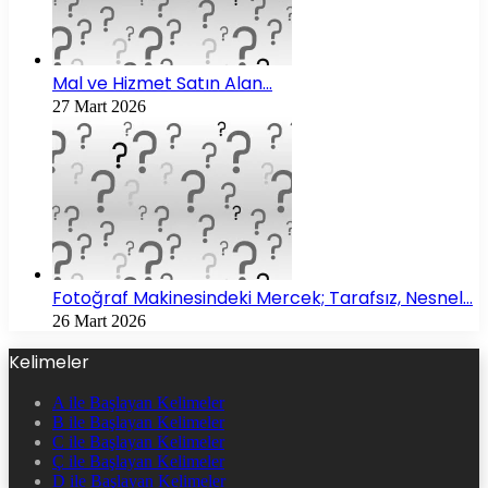
Mal ve Hizmet Satın Alan…
27 Mart 2026
Fotoğraf Makinesindeki Mercek; Tarafsız, Nesnel…
26 Mart 2026
Kelimeler
A ile Başlayan Kelimeler
B ile Başlayan Kelimeler
C ile Başlayan Kelimeler
Ç ile Başlayan Kelimeler
D ile Başlayan Kelimeler