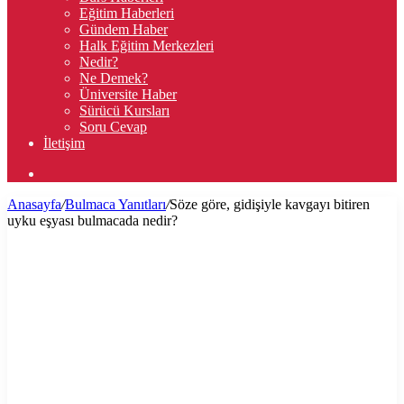
Eğitim Haberleri
Gündem Haber
Halk Eğitim Merkezleri
Nedir?
Ne Demek?
Üniversite Haber
Sürücü Kursları
Soru Cevap
İletişim
Arama
yap
Anasayfa
/
Bulmaca Yanıtları
/
Söze göre, gidişiyle kavgayı bitiren
...
uyku eşyası bulmacada nedir?