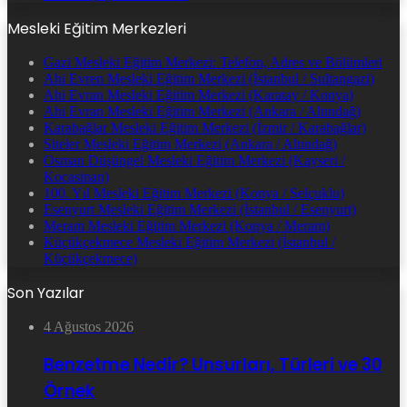
Mesleki Eğitim Merkezleri
Gazi Mesleki Eğitim Merkezi: Telefon, Adres ve Bölümleri
Ahi Evren Mesleki Eğitim Merkezi (İstanbul / Sultangazi)
Ahi Evran Mesleki Eğitim Merkezi (Karatay / Konya)
Ahi Evran Mesleki Eğitim Merkezi (Ankara / Altındağ)
Karabağlar Mesleki Eğitim Merkezi (İzmir / Karabağlar)
Siteler Mesleki Eğitim Merkezi (Ankara / Altındağ)
Osman Düşüngel Mesleki Eğitim Merkezi (Kayseri /
Kocasinan)
100. Yıl Mesleki Eğitim Merkezi (Konya / Selçuklu)
Esenyurt Mesleki Eğitim Merkezi (İstanbul / Esenyurt)
Meram Mesleki Eğitim Merkezi (Konya / Meram)
Küçükçekmece Mesleki Eğitim Merkezi (İstanbul /
Küçükçekmece)
Son Yazılar
4 Ağustos 2026
Benzetme Nedir? Unsurları, Türleri ve 30
Örnek