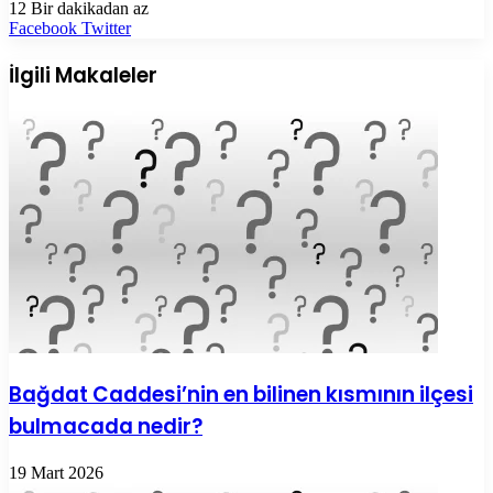
12
Bir dakikadan az
LinkedIn
Tumblr
Pinterest
Reddit
VKontakte
E-
Yazdır
Facebook
Twitter
Posta
ile
İlgili Makaleler
paylaş
Bağdat Caddesi’nin en bilinen kısmının ilçesi
bulmacada nedir?
19 Mart 2026