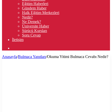
Eğitim Haberleri
Gündem Haber
Halk Eğitim Merkezleri
Nedir?
Ne Demek?
Üniversite Haber
Sürücü Kursları
Soru Cevap
İletişim
Arama
yap
Anasayfa
/
Bulmaca Yanıtları
/
Okuma Yitimi Bulmaca Cevabı Nedir?
...