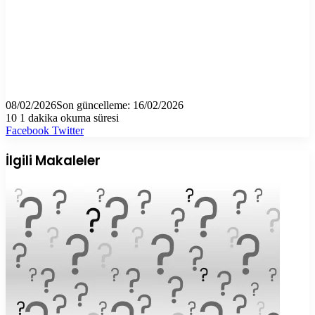
08/02/2026
Son güncelleme: 16/02/2026
10
1 dakika okuma süresi
LinkedIn
Tumblr
Pinterest
Reddit
VKontakte
E-
Yazdır
Facebook
Twitter
Posta
ile
İlgili Makaleler
paylaş