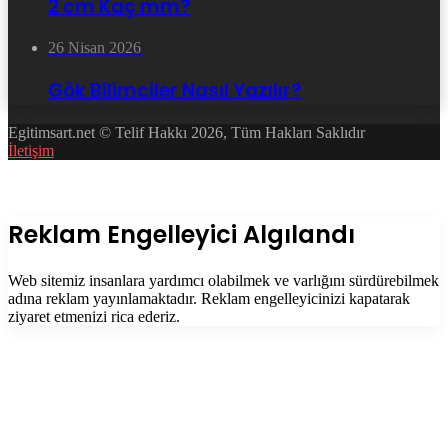
2 cm Kaç mm?
26 Nisan 2026
Gök Bilimciler Nasıl Yazılır?
Egitimsart.net © Telif Hakkı 2026, Tüm Hakları Saklıdır
İletişim
Facebook
Twitter
WhatsApp
Telegram
Başa
dön
tuşu
Kapalı
Reklam Engelleyici Algılandı
Web sitemiz insanlara yardımcı olabilmek ve varlığını sürdürebilmek
adına reklam yayınlamaktadır. Reklam engelleyicinizi kapatarak
ziyaret etmenizi rica ederiz.