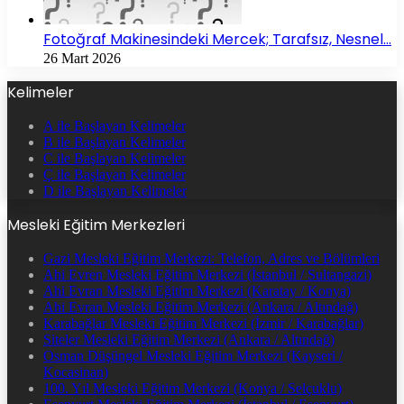
Fotoğraf Makinesindeki Mercek; Tarafsız, Nesnel…
26 Mart 2026
Kelimeler
A ile Başlayan Kelimeler
B ile Başlayan Kelimeler
C ile Başlayan Kelimeler
Ç ile Başlayan Kelimeler
D ile Başlayan Kelimeler
Mesleki Eğitim Merkezleri
Gazi Mesleki Eğitim Merkezi: Telefon, Adres ve Bölümleri
Ahi Evren Mesleki Eğitim Merkezi (İstanbul / Sultangazi)
Ahi Evran Mesleki Eğitim Merkezi (Karatay / Konya)
Ahi Evran Mesleki Eğitim Merkezi (Ankara / Altındağ)
Karabağlar Mesleki Eğitim Merkezi (İzmir / Karabağlar)
Siteler Mesleki Eğitim Merkezi (Ankara / Altındağ)
Osman Düşüngel Mesleki Eğitim Merkezi (Kayseri /
Kocasinan)
100. Yıl Mesleki Eğitim Merkezi (Konya / Selçuklu)