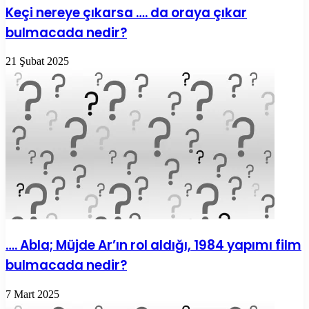
Keçi nereye çıkarsa …. da oraya çıkar
bulmacada nedir?
21 Şubat 2025
…. Abla; Müjde Ar’ın rol aldığı, 1984 yapımı film
bulmacada nedir?
7 Mart 2025