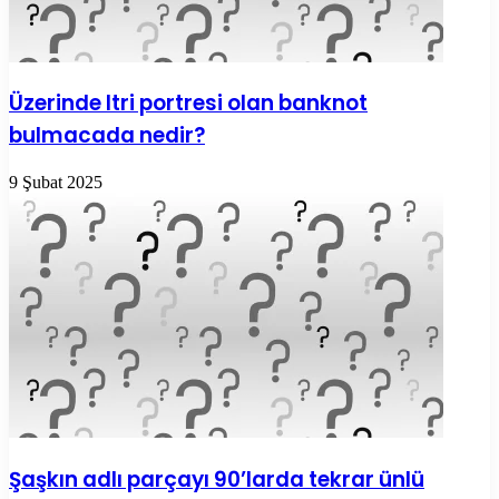
Üzerinde Itri portresi olan banknot
bulmacada nedir?
9 Şubat 2025
Şaşkın adlı parçayı 90’larda tekrar ünlü