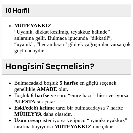
10 Harfli
MÜTEYAKKIZ
“Uyanık, dikkat kesilmiş, teyakkuz hâlinde”
anlamına gelir. Bulmaca ipucunda “dikkatli”,
“uyanık”, “her an hazır” gibi ek çağrışımlar varsa çok
güçlü adaydır.
Hangisini Seçmelisin?
Bulmacadaki boşluk
5 harfse
en güçlü seçenek
genellikle
AMADE
olur.
Boşluk
6 harfse
ve soru “emre hazır” hissi veriyorsa
ALESTA
sık çıkar.
Eski/edebî kelime
tarzı bir bulmacadaysa 7 harfte
MÜHEYYA
daha olasıdır.
Uzun cevap
isteniyorsa ve ipucu “uyanık/teyakkuz”
tarafına kayıyorsa
MÜTEYAKKIZ
öne çıkar.