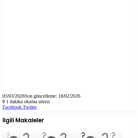
03/03/2026
Son güncelleme: 18/02/2026
8
1 dakika okuma süresi
LinkedIn
Tumblr
Pinterest
Reddit
VKontakte
E-
Yazdır
Facebook
Twitter
Posta
ile
İlgili Makaleler
paylaş