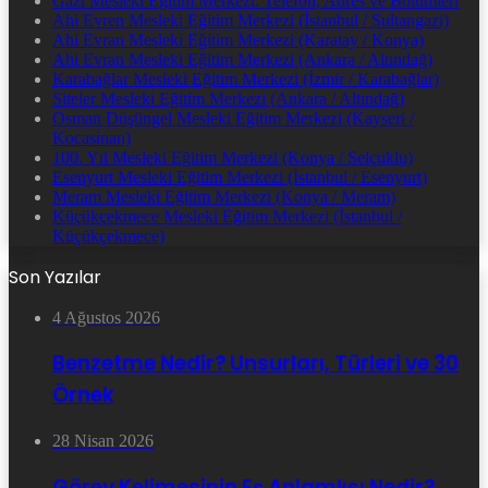
Gazi Mesleki Eğitim Merkezi: Telefon, Adres ve Bölümleri
Ahi Evren Mesleki Eğitim Merkezi (İstanbul / Sultangazi)
Ahi Evran Mesleki Eğitim Merkezi (Karatay / Konya)
Ahi Evran Mesleki Eğitim Merkezi (Ankara / Altındağ)
Karabağlar Mesleki Eğitim Merkezi (İzmir / Karabağlar)
Siteler Mesleki Eğitim Merkezi (Ankara / Altındağ)
Osman Düşüngel Mesleki Eğitim Merkezi (Kayseri /
Kocasinan)
100. Yıl Mesleki Eğitim Merkezi (Konya / Selçuklu)
Esenyurt Mesleki Eğitim Merkezi (İstanbul / Esenyurt)
Meram Mesleki Eğitim Merkezi (Konya / Meram)
Küçükçekmece Mesleki Eğitim Merkezi (İstanbul /
Küçükçekmece)
Son Yazılar
4 Ağustos 2026
Benzetme Nedir? Unsurları, Türleri ve 30
Örnek
28 Nisan 2026
Görev Kelimesinin Eş Anlamlısı Nedir?