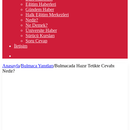
Eğitim Haberleri
Gündem Haber
Halk Eğitim Merkezleri
Nedir?
Ne Demek?
Üniversite Haber
Sürücü Kursları
Soru Cevap
İletişim
Arama
yap
Anasayfa
/
Bulmaca Yanıtları
/
Bulmacada Hazır Tetikte Cevabı
...
Nedir?