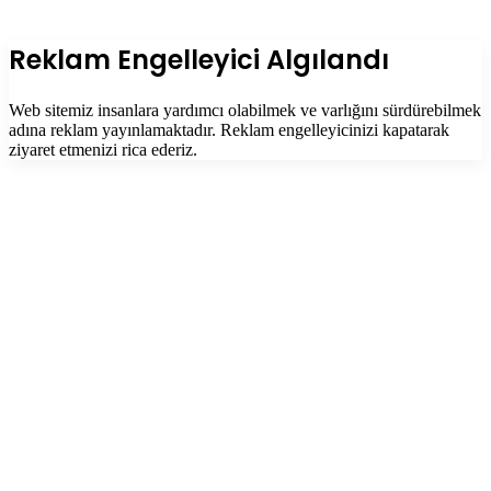
Facebook
Twitter
WhatsApp
Telegram
Başa
dön
tuşu
Kapalı
Reklam Engelleyici Algılandı
Web sitemiz insanlara yardımcı olabilmek ve varlığını sürdürebilmek
adına reklam yayınlamaktadır. Reklam engelleyicinizi kapatarak
ziyaret etmenizi rica ederiz.