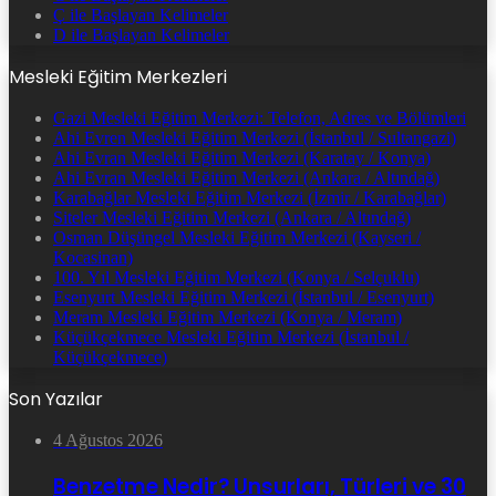
Ç ile Başlayan Kelimeler
D ile Başlayan Kelimeler
Mesleki Eğitim Merkezleri
Gazi Mesleki Eğitim Merkezi: Telefon, Adres ve Bölümleri
Ahi Evren Mesleki Eğitim Merkezi (İstanbul / Sultangazi)
Ahi Evran Mesleki Eğitim Merkezi (Karatay / Konya)
Ahi Evran Mesleki Eğitim Merkezi (Ankara / Altındağ)
Karabağlar Mesleki Eğitim Merkezi (İzmir / Karabağlar)
Siteler Mesleki Eğitim Merkezi (Ankara / Altındağ)
Osman Düşüngel Mesleki Eğitim Merkezi (Kayseri /
Kocasinan)
100. Yıl Mesleki Eğitim Merkezi (Konya / Selçuklu)
Esenyurt Mesleki Eğitim Merkezi (İstanbul / Esenyurt)
Meram Mesleki Eğitim Merkezi (Konya / Meram)
Küçükçekmece Mesleki Eğitim Merkezi (İstanbul /
Küçükçekmece)
Son Yazılar
4 Ağustos 2026
Benzetme Nedir? Unsurları, Türleri ve 30