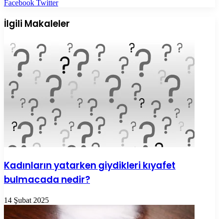
LinkedIn
Tumblr
Pinterest
Reddit
VKontakte
E-
Yazdır
Facebook
Twitter
Posta
ile
İlgili Makaleler
paylaş
Kadınların yatarken giydikleri kıyafet
bulmacada nedir?
14 Şubat 2025