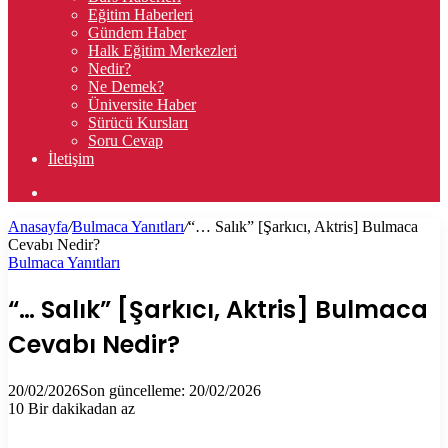
Eğitim Haberleri
Gündem Haber
Halk Eğitim Merkezleri
Nedir?
Ne Demek?
Üniversite Haber
Sürücü Kursları
Soru Cevap
İletişim
Arama
yap
Anasayfa
/
Bulmaca Yanıtları
/
“… Salık” [Şarkıcı, Aktris] Bulmaca
...
Cevabı Nedir?
Bulmaca Yanıtları
“… Salık” [Şarkıcı, Aktris] Bulmaca
Cevabı Nedir?
20/02/2026
Son güncelleme: 20/02/2026
10
Bir dakikadan az