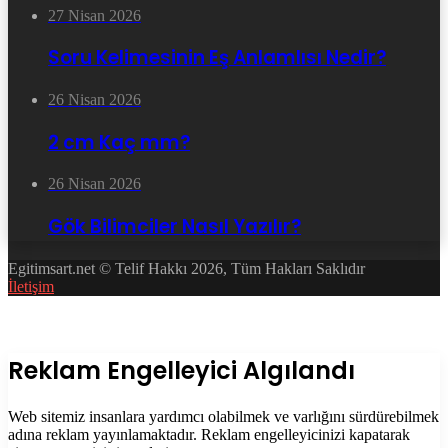
27 Nisan 2026
Soru Kelimesinin Eş Anlamlısı Nedir?
26 Nisan 2026
2 cm Kaç mm?
26 Nisan 2026
Gök Bilimciler Nasıl Yazılır?
Egitimsart.net © Telif Hakkı 2026, Tüm Hakları Saklıdır
İletişim
Facebook
Twitter
WhatsApp
Telegram
Başa
dön
tuşu
Kapalı
Reklam Engelleyici Algılandı
Web sitemiz insanlara yardımcı olabilmek ve varlığını sürdürebilmek
adına reklam yayınlamaktadır. Reklam engelleyicinizi kapatarak