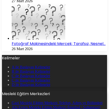
27 Mart 2026
Fotoğraf Makinesindeki Mercek; Tarafsız, Nesnel…
26 Mart 2026
Kelimeler
A ile Başlayan Kelimeler
B ile Başlayan Kelimeler
C ile Başlayan Kelimeler
Ç ile Başlayan Kelimeler
D ile Başlayan Kelimeler
Mesleki Eğitim Merkezleri
Gazi Mesleki Eğitim Merkezi: Telefon, Adres ve Bölümleri
Ahi Evren Mesleki Eğitim Merkezi (İstanbul / Sultangazi)