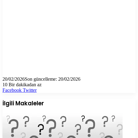
20/02/2026
Son güncelleme: 20/02/2026
10
Bir dakikadan az
LinkedIn
Tumblr
Pinterest
Reddit
VKontakte
E-
Yazdır
Facebook
Twitter
Posta
ile
İlgili Makaleler
paylaş