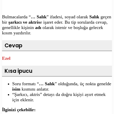
Bulmacalarda “
… Salık
” ifadesi, soyad olarak
Salık
geçen
bir
şarkıcı ve aktris
e işaret eder. Bu tip sorularda cevap,
genellikle kişinin
adı
olarak istenir ve boşluğa gelecek
kısım yazdırılır.
Cevap
Ezel
Kısa ipucu
Soru formatı “
… Salık
” olduğunda, üç nokta genelde
isim
kısmını anlatır.
“Şarkıcı, aktris” detayı da doğru kişiyi ayırt etmek
için eklenir.
İlginizi çekebilir: