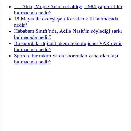
…. Abla; Müjde Ar’ın rol aldığı, 1984 yapımı film
bulmacada nedir?
19 Mayıs ile özdeşleşen Karadeniz ili bulmacada
nedir?
Hababam Sınıfı’nda, Adile Naşit’in söylediği şarkı
bulmacada nedir?
Bu spordaki dijital hakem teknolojisine VAR denir
bulmacada nedir?
Sporda, bir takım ya da sporcudan yana olan kişi
bulmacada nedir?