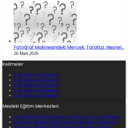
Fotoğraf Makinesindeki Mercek; Tarafsız, Nesnel…
26 Mart 2026
Kelimeler
A ile Başlayan Kelimeler
B ile Başlayan Kelimeler
C ile Başlayan Kelimeler
Ç ile Başlayan Kelimeler
D ile Başlayan Kelimeler
Mesleki Eğitim Merkezleri
Gazi Mesleki Eğitim Merkezi: Telefon, Adres ve Bölümleri
Ahi Evren Mesleki Eğitim Merkezi (İstanbul / Sultangazi)
Ahi Evran Mesleki Eğitim Merkezi (Karatay / Konya)