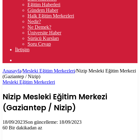
Eğitim Haberleri
Gündem Haber
Halk Eğitim Merkezleri
Nedir?
Ne Demek?
Üniversite Haber
Sürücü Kursları
Soru Cevap
İletişim
Arama
yap
Anasayfa
/
Mesleki Eğitim Merkezleri
/
Nizip Mesleki Eğitim Merkezi
...
(Gaziantep / Nizip)
Mesleki Eğitim Merkezleri
Nizip Mesleki Eğitim Merkezi
(Gaziantep / Nizip)
18/09/2023
Son güncelleme: 18/09/2023
60
Bir dakikadan az