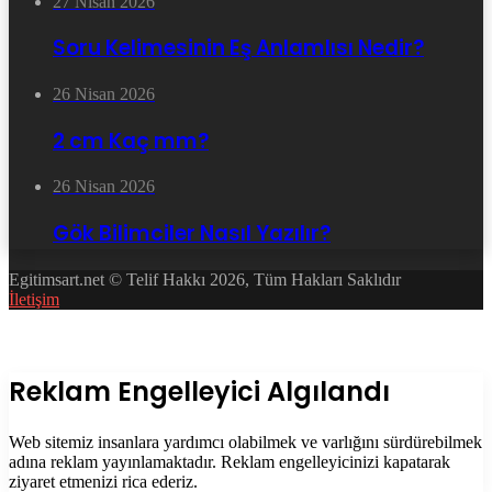
27 Nisan 2026
Soru Kelimesinin Eş Anlamlısı Nedir?
26 Nisan 2026
2 cm Kaç mm?
26 Nisan 2026
Gök Bilimciler Nasıl Yazılır?
Egitimsart.net © Telif Hakkı 2026, Tüm Hakları Saklıdır
İletişim
Facebook
Twitter
WhatsApp
Telegram
Başa
dön
tuşu
Kapalı
Reklam Engelleyici Algılandı
Web sitemiz insanlara yardımcı olabilmek ve varlığını sürdürebilmek
adına reklam yayınlamaktadır. Reklam engelleyicinizi kapatarak
ziyaret etmenizi rica ederiz.