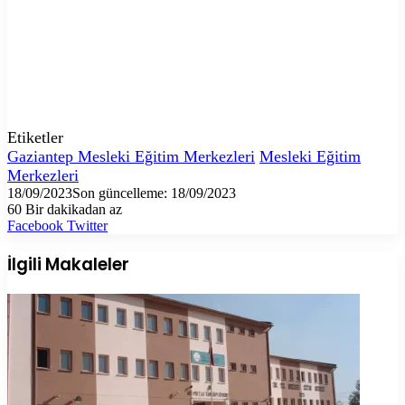
Etiketler
Gaziantep Mesleki Eğitim Merkezleri
Mesleki Eğitim
Merkezleri
18/09/2023
Son güncelleme: 18/09/2023
60
Bir dakikadan az
LinkedIn
Tumblr
Pinterest
Reddit
VKontakte
E-
Yazdır
Facebook
Twitter
Posta
ile
İlgili Makaleler
paylaş