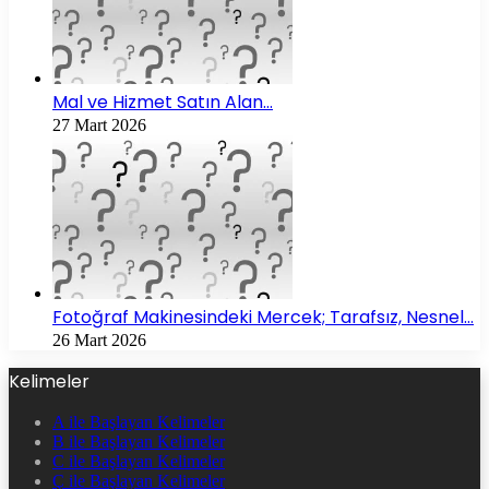
Mal ve Hizmet Satın Alan…
27 Mart 2026
Fotoğraf Makinesindeki Mercek; Tarafsız, Nesnel…
26 Mart 2026
Kelimeler
A ile Başlayan Kelimeler
B ile Başlayan Kelimeler
C ile Başlayan Kelimeler
Ç ile Başlayan Kelimeler