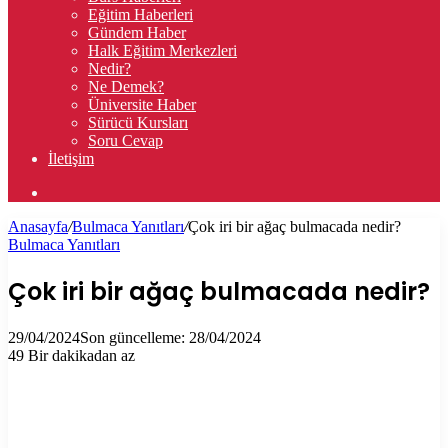
Eğitim Haberleri
Gündem Haber
Halk Eğitim Merkezleri
Nedir?
Ne Demek?
Üniversite Haber
Sürücü Kursları
Soru Cevap
İletişim
Arama
yap
Anasayfa
/
Bulmaca Yanıtları
/
Çok iri bir ağaç bulmacada nedir?
...
Bulmaca Yanıtları
Çok iri bir ağaç bulmacada nedir?
29/04/2024
Son güncelleme: 28/04/2024
49
Bir dakikadan az