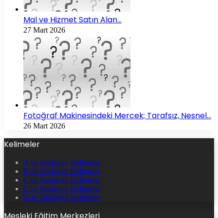
Mal ve Hizmet Satın Alan…
27 Mart 2026
Fotoğraf Makinesindeki Mercek; Tarafsız, Nesnel…
26 Mart 2026
Kelimeler
A ile Başlayan Kelimeler
B ile Başlayan Kelimeler
C ile Başlayan Kelimeler
Ç ile Başlayan Kelimeler
D ile Başlayan Kelimeler
Mesleki Eğitim Merkezleri