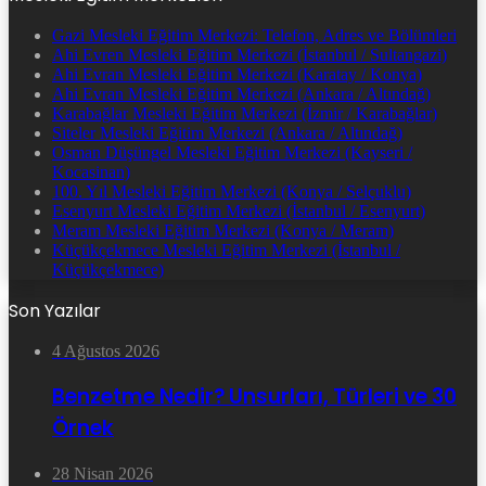
Gazi Mesleki Eğitim Merkezi: Telefon, Adres ve Bölümleri
Ahi Evren Mesleki Eğitim Merkezi (İstanbul / Sultangazi)
Ahi Evran Mesleki Eğitim Merkezi (Karatay / Konya)
Ahi Evran Mesleki Eğitim Merkezi (Ankara / Altındağ)
Karabağlar Mesleki Eğitim Merkezi (İzmir / Karabağlar)
Siteler Mesleki Eğitim Merkezi (Ankara / Altındağ)
Osman Düşüngel Mesleki Eğitim Merkezi (Kayseri /
Kocasinan)
100. Yıl Mesleki Eğitim Merkezi (Konya / Selçuklu)
Esenyurt Mesleki Eğitim Merkezi (İstanbul / Esenyurt)
Meram Mesleki Eğitim Merkezi (Konya / Meram)
Küçükçekmece Mesleki Eğitim Merkezi (İstanbul /
Küçükçekmece)
Son Yazılar
4 Ağustos 2026
Benzetme Nedir? Unsurları, Türleri ve 30
Örnek
28 Nisan 2026