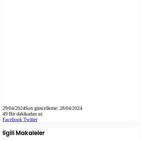
29/04/2024
Son güncelleme: 28/04/2024
49
Bir dakikadan az
LinkedIn
Tumblr
Pinterest
Reddit
VKontakte
E-
Yazdır
Facebook
Twitter
Posta
ile
İlgili Makaleler
paylaş