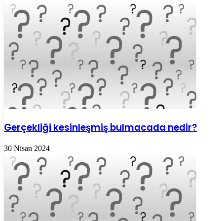
Gerçekliği kesinleşmiş bulmacada nedir?
30 Nisan 2024