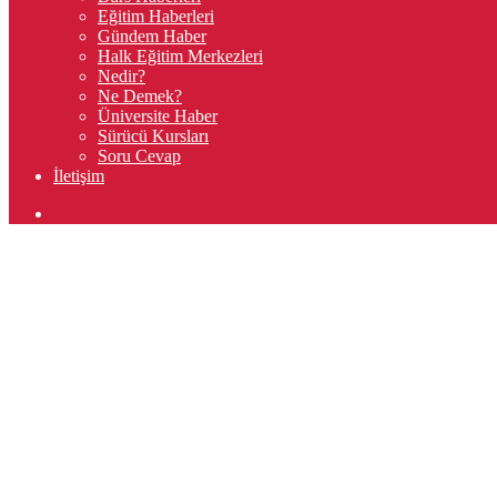
Eğitim Haberleri
Gündem Haber
Halk Eğitim Merkezleri
Nedir?
Ne Demek?
Üniversite Haber
Sürücü Kursları
Soru Cevap
İletişim
Arama
yap
...