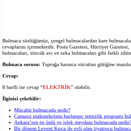
Bulmaca sözlüğümüz, çengel bulmacalardan kare bulmacalara,
cevaplarını içermektedir. Posta Gazetesi, Hürriyet Gazetesi
bulmacaları, sözcük avı ve zeka bulmacaları gibi farklı zihin
Bulmaca sorusu:
Toprağa basınca vücuttan gittiğine inanıl
Cevap:
8 harfli ise cevap “
ELEKTRİK
” olabilir.
İlginizi çekebilir:
Mücahit bulmacada nedir?
Çamaşır makinelerinin başlangıç temizlik programı bu
Ankara’nın en ünlü ve işlek meydanı bulmacada nedir
Bir dönem Levent Kırca ile evli olan tiyatrocu bulmac