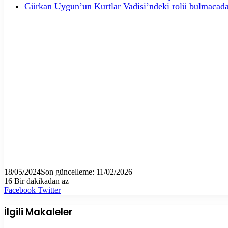
Gürkan Uygun’un Kurtlar Vadisi’ndeki rolü bulmacada
18/05/2024
Son güncelleme: 11/02/2026
16
Bir dakikadan az
LinkedIn
Tumblr
Pinterest
Reddit
VKontakte
E-
Yazdır
Facebook
Twitter
Posta
ile
İlgili Makaleler
paylaş