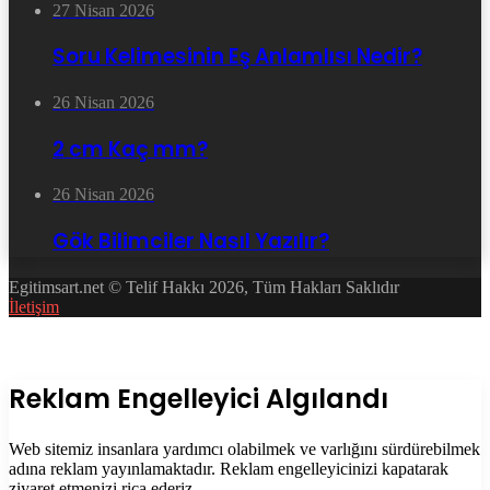
27 Nisan 2026
Soru Kelimesinin Eş Anlamlısı Nedir?
26 Nisan 2026
2 cm Kaç mm?
26 Nisan 2026
Gök Bilimciler Nasıl Yazılır?
Egitimsart.net © Telif Hakkı 2026, Tüm Hakları Saklıdır
İletişim
Facebook
Twitter
WhatsApp
Telegram
Başa
dön
tuşu
Kapalı
Reklam Engelleyici Algılandı
Web sitemiz insanlara yardımcı olabilmek ve varlığını sürdürebilmek
adına reklam yayınlamaktadır. Reklam engelleyicinizi kapatarak
ziyaret etmenizi rica ederiz.