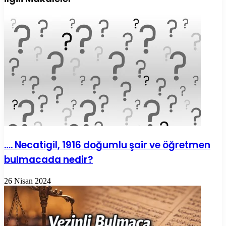
paylaş
…. Necatigil, 1916 doğumlu şair ve öğretmen
bulmacada nedir?
26 Nisan 2024