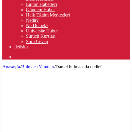
Eğitim Haberleri
Gündem Haber
Halk Eğitim Merkezleri
Nedir?
Ne Demek?
Üniversite Haber
Sürücü Kursları
Soru Cevap
İletişim
Arama
yap
Anasayfa
/
Bulmaca Yanıtları
/
Dantel bulmacada nedir?
...