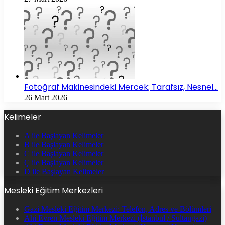
Fotoğraf Makinesindeki Mercek; Tarafsız, Nesnel…
26 Mart 2026
Kelimeler
A ile Başlayan Kelimeler
B ile Başlayan Kelimeler
C ile Başlayan Kelimeler
Ç ile Başlayan Kelimeler
D ile Başlayan Kelimeler
Mesleki Eğitim Merkezleri
Gazi Mesleki Eğitim Merkezi: Telefon, Adres ve Bölümleri
Ahi Evren Mesleki Eğitim Merkezi (İstanbul / Sultangazi)