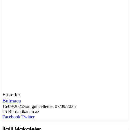
Etiketler
Bulmaca
16/09/2025
Son güncelleme: 07/09/2025
25
Bir dakikadan az
LinkedIn
Tumblr
Pinterest
Reddit
VKontakte
E-
Yazdır
Facebook
Twitter
Posta
ile
İlgili Makaleler