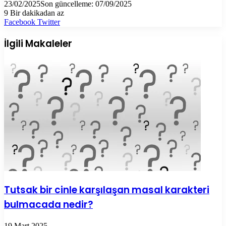
23/02/2025
Son güncelleme: 07/09/2025
9
Bir dakikadan az
LinkedIn
Tumblr
Pinterest
Reddit
VKontakte
E-
Yazdır
Facebook
Twitter
Posta
ile
İlgili Makaleler
paylaş
Tutsak bir cinle karşılaşan masal karakteri
bulmacada nedir?
19 Mart 2025