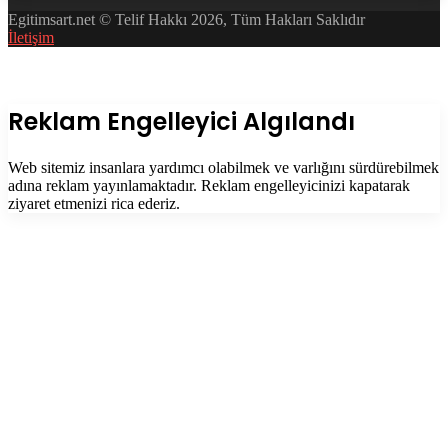
Egitimsart.net © Telif Hakkı 2026, Tüm Hakları Saklıdır
İletişim
Facebook
Twitter
WhatsApp
Telegram
Başa
dön
tuşu
Kapalı
Reklam Engelleyici Algılandı
Web sitemiz insanlara yardımcı olabilmek ve varlığını sürdürebilmek
adına reklam yayınlamaktadır. Reklam engelleyicinizi kapatarak
ziyaret etmenizi rica ederiz.