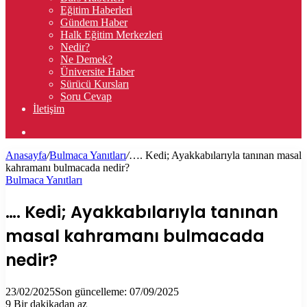
Eğitim Haberleri
Gündem Haber
Halk Eğitim Merkezleri
Nedir?
Ne Demek?
Üniversite Haber
Sürücü Kursları
Soru Cevap
İletişim
Arama
yap
Anasayfa
/
Bulmaca Yanıtları
/
…. Kedi; Ayakkabılarıyla tanınan masal
...
kahramanı bulmacada nedir?
Bulmaca Yanıtları
…. Kedi; Ayakkabılarıyla tanınan
masal kahramanı bulmacada
nedir?
23/02/2025
Son güncelleme: 07/09/2025
9
Bir dakikadan az