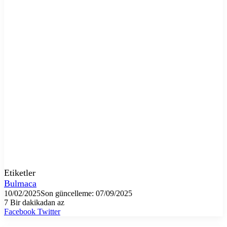
Etiketler
Bulmaca
10/02/2025
Son güncelleme: 07/09/2025
7
Bir dakikadan az
LinkedIn
Tumblr
Pinterest
Reddit
VKontakte
E-
Yazdır
Facebook
Twitter
Posta