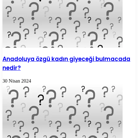
Anadoluya özgü kadın giyeceği bulmacada
nedir?
30 Nisan 2024