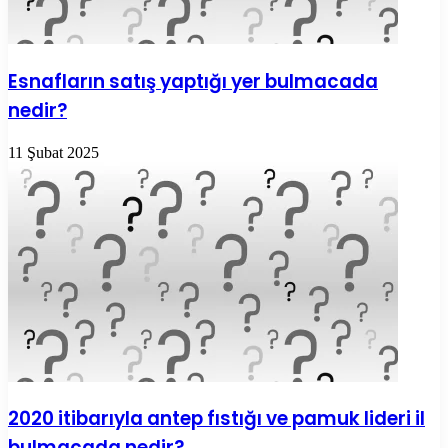
Esnafların satış yaptığı yer bulmacada
nedir?
11 Şubat 2025
2020 itibarıyla antep fıstığı ve pamuk lideri il
bulmacada nedir?