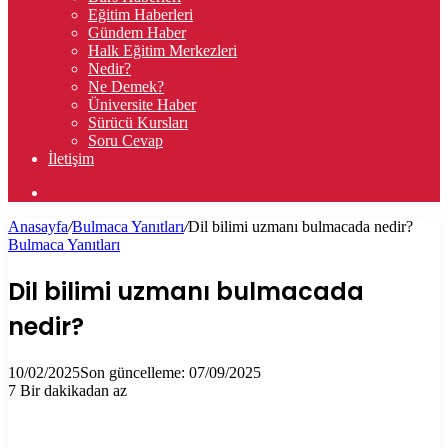
Eğitim Haberleri
Gündem Haber
Halk Eğitim Merkezleri
Nedir?
Ne Demek?
Üniversite Haber
Sürücü Kursları
Soru Cevap
İletişim
Arama
yap
Anasayfa
/
Bulmaca Yanıtları
/
Dil bilimi uzmanı bulmacada nedir?
...
Bulmaca Yanıtları
Dil bilimi uzmanı bulmacada
nedir?
10/02/2025
Son güncelleme: 07/09/2025
7
Bir dakikadan az