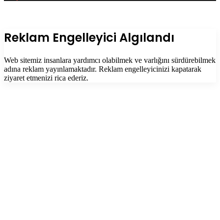
Facebook
Twitter
WhatsApp
Telegram
Başa
dön
tuşu
Kapalı
Reklam Engelleyici Algılandı
Web sitemiz insanlara yardımcı olabilmek ve varlığını sürdürebilmek
adına reklam yayınlamaktadır. Reklam engelleyicinizi kapatarak
ziyaret etmenizi rica ederiz.