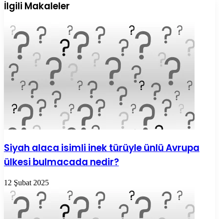
ile
İlgili Makaleler
paylaş
Siyah alaca isimli inek türüyle ünlü Avrupa
ülkesi bulmacada nedir?
12 Şubat 2025