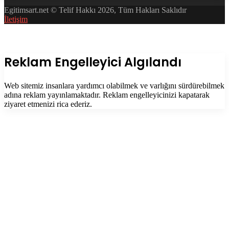
Egitimsart.net © Telif Hakkı 2026, Tüm Hakları Saklıdır
İletişim
Facebook
Twitter
WhatsApp
Telegram
Başa
dön
tuşu
Kapalı
Reklam Engelleyici Algılandı
Web sitemiz insanlara yardımcı olabilmek ve varlığını sürdürebilmek
adına reklam yayınlamaktadır. Reklam engelleyicinizi kapatarak
ziyaret etmenizi rica ederiz.