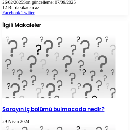
26/02/2025
Son güncelleme: 07/09/2025
12
Bir dakikadan az
LinkedIn
Tumblr
Pinterest
Reddit
VKontakte
E-
Yazdır
Facebook
Twitter
Posta
ile
İlgili Makaleler
paylaş
Sarayın iç bölümü bulmacada nedir?
29 Nisan 2024