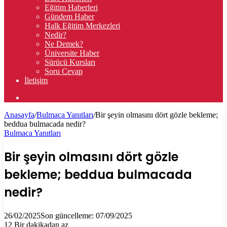
Eğitim Haberleri
Gündem Haber
Halk Eğitim Merkezleri
Nedir?
Ne Demek?
Üniversite Haber
Sürücü Kursları
Soru Cevap
İletişim
Arama
yap
Anasayfa
/
Bulmaca Yanıtları
/
Bir şeyin olmasını dört gözle bekleme;
...
beddua bulmacada nedir?
Bulmaca Yanıtları
Bir şeyin olmasını dört gözle
bekleme; beddua bulmacada
nedir?
26/02/2025
Son güncelleme: 07/09/2025
12
Bir dakikadan az