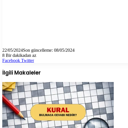
22/05/2024
Son güncelleme: 08/05/2024
8
Bir dakikadan az
LinkedIn
Tumblr
Pinterest
Reddit
VKontakte
E-
Yazdır
Facebook
Twitter
Posta
ile
İlgili Makaleler
paylaş