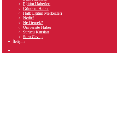
Eğitim Haberleri
Gündem Haber
Halk Eğitim Merkezleri
Nedir?
Ne Demek?
Üniversite Haber
Sürücü Kursları
Soru Cevap
İletişim
Arama
yap
...