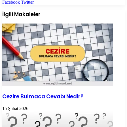
LinkedIn
Tumblr
Pinterest
Reddit
VKontakte
E-
Yazdır
Facebook
Twitter
Posta
ile
İlgili Makaleler
paylaş
Cezire Bulmaca Cevabı Nedir?
15 Şubat 2026