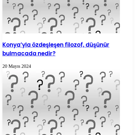
Konya’yla özdeşleşen filozof, düşünür
bulmacada nedir?
20 Mayıs 2024