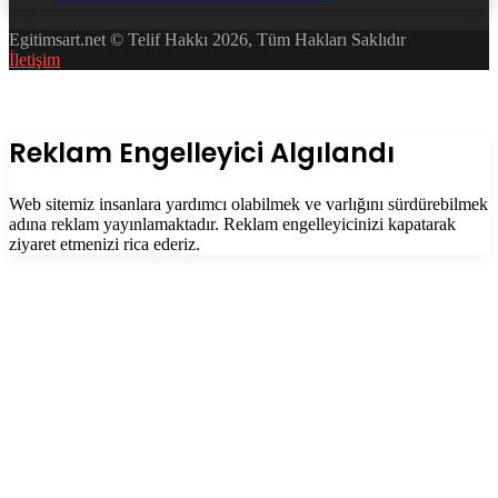
Egitimsart.net © Telif Hakkı 2026, Tüm Hakları Saklıdır
İletişim
Facebook
Twitter
WhatsApp
Telegram
Başa
dön
tuşu
Kapalı
Reklam Engelleyici Algılandı
Web sitemiz insanlara yardımcı olabilmek ve varlığını sürdürebilmek
adına reklam yayınlamaktadır. Reklam engelleyicinizi kapatarak
ziyaret etmenizi rica ederiz.