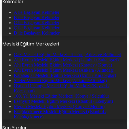
Kelimeler
A ile Başlayan Kelimeler
B ile Başlayan Kelimeler
C ile Başlayan Kelimeler
Ç ile Başlayan Kelimeler
D ile Başlayan Kelimeler
Mesleki Eğitim Merkezleri
Gazi Mesleki Eğitim Merkezi: Telefon, Adres ve Bölümleri
Ahi Evren Mesleki Eğitim Merkezi (İstanbul / Sultangazi)
Ahi Evran Mesleki Eğitim Merkezi (Karatay / Konya)
Ahi Evran Mesleki Eğitim Merkezi (Ankara / Altındağ)
Karabağlar Mesleki Eğitim Merkezi (İzmir / Karabağlar)
Siteler Mesleki Eğitim Merkezi (Ankara / Altındağ)
Osman Düşüngel Mesleki Eğitim Merkezi (Kayseri /
Kocasinan)
100. Yıl Mesleki Eğitim Merkezi (Konya / Selçuklu)
Esenyurt Mesleki Eğitim Merkezi (İstanbul / Esenyurt)
Meram Mesleki Eğitim Merkezi (Konya / Meram)
Küçükçekmece Mesleki Eğitim Merkezi (İstanbul /
Küçükçekmece)
Son Yazılar