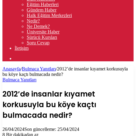
Eğitim Haberleri
Gündem Haber
Halk Eğitim Merkezleri
Nedir?
Ne Demek?
Üniversite Haber
Sürücü Kursları
Soru Cevap
İletişim
Arama
yap
Anasayfa
/
Bulmaca Yanıtları
/
2012’de insanlar kıyamet korkusuyla
...
bu köye kaçtı bulmacada nedir?
Bulmaca Yanıtları
2012’de insanlar kıyamet
korkusuyla bu köye kaçtı
bulmacada nedir?
26/04/2024
Son güncelleme: 25/04/2024
8
Bir dakikadan az