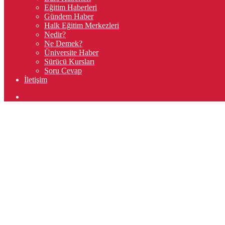
Eğitim Haberleri
Gündem Haber
Halk Eğitim Merkezleri
Nedir?
Ne Demek?
Üniversite Haber
Sürücü Kursları
Soru Cevap
İletişim
Arama
yap
...