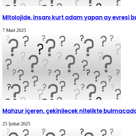
Mitolojide, insanı kurt adam yapan ay evresi
7 Mart 2025
Mahzur içeren, çekinilecek nitelikte bulmacad
25 Şubat 2025