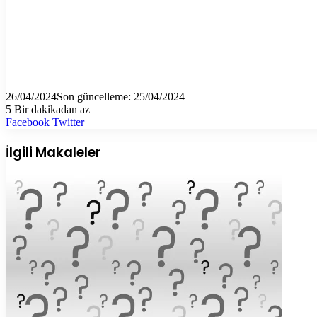
26/04/2024
Son güncelleme: 25/04/2024
5
Bir dakikadan az
LinkedIn
Tumblr
Pinterest
Reddit
VKontakte
E-
Yazdır
Facebook
Twitter
Posta
ile
İlgili Makaleler
paylaş